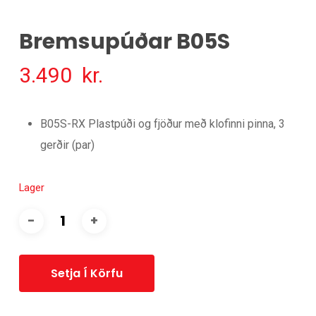
Bremsupúðar B05S
3.490
kr.
B05S-RX Plastpúði og fjöður með klofinni pinna, 3
gerðir (par)
Lager
Setja Í Körfu