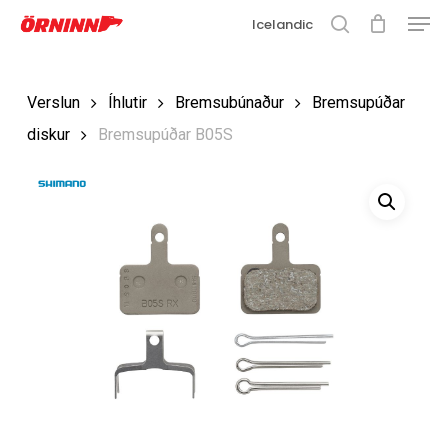
Matse
Fara
Icelandic
í
leit
Loka
aðalefni
valmyn
Loka
Verslun
Íhlutir
Bremsubúnaður
Bremsupúðar
leit
diskur
Bremsupúðar B05S