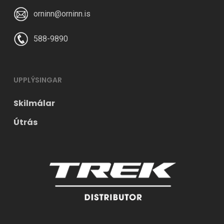
orninn@orninn.is
588-9890
UPPLÝSINGAR
Skilmálar
Útrás