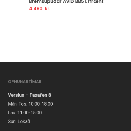
Bremsupúðar AVID BB5 Lífrænt
4.490
kr.
Setja Í Körfu
OPNUNARTÍMAR
Verslun – Faxafen 8
Mán-Fös: 10.00-18.00
Lau: 11.00-15.00
Sun: Lokað