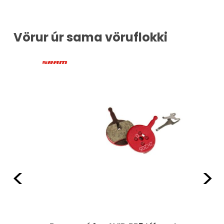
Vörur úr sama vöruflokki
Fyrri
Næ