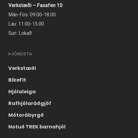
Verkstæði – Faxafen 10
Mán-Fös: 09.00-18.00
Lau: 11.00-15.00
Sun: Lokað
ÞJÓNUSTA
Verkstæði
BikeFit
Hjólaleiga
Rafhjólaráðgjöf
Mótorábyrgð
Notuð TREK barnahjól