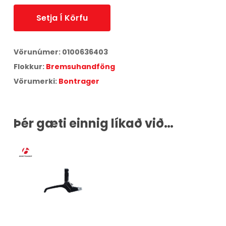
Setja Í Körfu
Vörunúmer:
0100636403
Flokkur:
Bremsuhandföng
Vörumerki:
Bontrager
Þér gæti einnig líkað við…