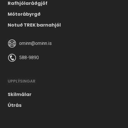
Rafhjólaráðgjöf
Mótorábyrgð
Notuð TREK barnahjól
orninn@orninn.is
588-9890
UPPLÝSINGAR
Skilmálar
Útrás