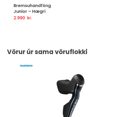
Bremsuhandföng
Junior – Hægri
2.990
kr.
Setja Í Körfu
Vörur úr sama vöruflokki