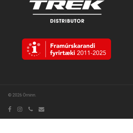
© 2026 Örninn.
Facebook
Instagram
sími
tölvupóstur