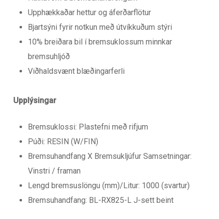
Upphækkaðar hettur og áferðarflötur
Bjartsýni fyrir notkun með útvíkkuðum stýri
10% breiðara bil í bremsuklossum minnkar
bremsuhljóð
Viðhaldsvænt blæðingarferli
Upplýsingar
Bremsuklossi: Plastefni með rifjum
Púði: RESIN (W/FIN)
Bremsuhandfang X Bremsukljúfur Samsetningar:
Vinstri / framan
Lengd bremsuslöngu (mm)/Litur: 1000 (svartur)
Bremsuhandfang: BL-RX825-L J-sett beint