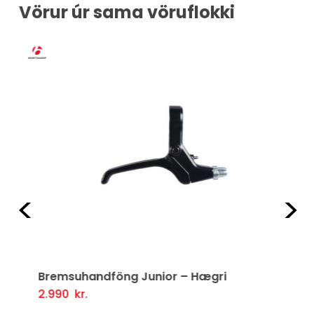
Vörur úr sama vöruflokki
Fyrri
Næ
Bremsuhandföng Junior – Hægri
2.990
kr.
Setja Í Körfu