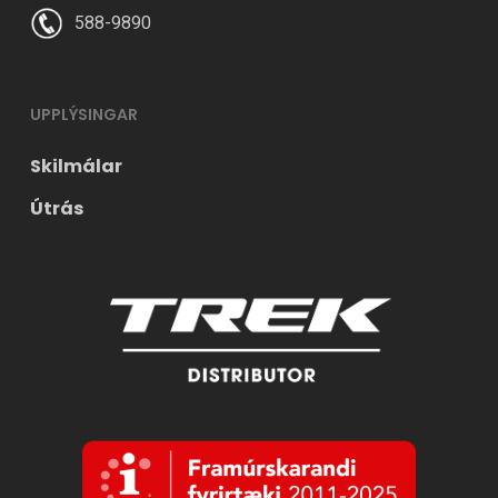
588-9890
UPPLÝSINGAR
Skilmálar
Útrás