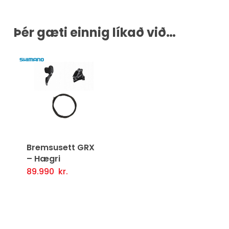
Þér gæti einnig líkað við…
Bremsusett GRX
– Hægri
89.990
kr.
Setja Í Körfu