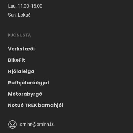
Lau: 11.00-15.00
Sun: Lokað
ÞJÓNUSTA
Verkstæði
BikeFit
Hjólaleiga
Rafhjólaráðgjöf
Mótorábyrgð
Notuð TREK barnahjól
orninn@orninn.is