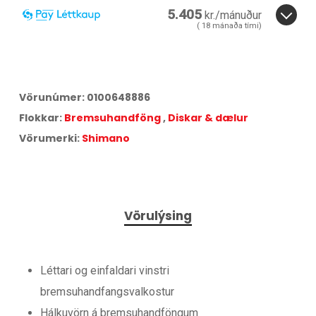
5.405
kr./mánuður
(
18
mánaða tími)
3
6
12
18
24
36
18
mánuðir.
ára
Miðað við
18
greiðslur á
17,25
% vöxtum.
Vörunúmer:
0100648886
Aðeins
3,5
% lántökugjald og
495
kr. færslugjald á mánuði.
Flokkar:
Bremsuhandföng
,
Diskar & dælur
Árleg hlutfallstala kostnaður:
42,04
%.
Heildarkostnaður:
97.292
kr.
Vörumerki:
Shimano
Vörulýsing
Léttari og einfaldari vinstri
bremsuhandfangsvalkostur
Hálkuvörn á bremsuhandföngum