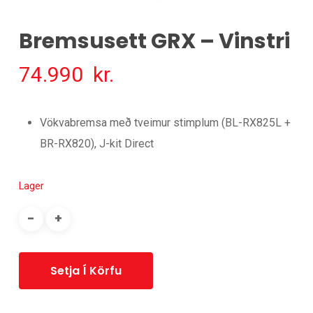
Bremsusett GRX – Vinstri
74.990
kr.
Vökvabremsa með tveimur stimplum (BL-RX825L +
BR-RX820), J-kit Direct
Lager
Setja Í Körfu