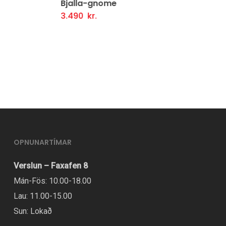
Bjalla-gnome
3.490
kr.
Setja Í Körfu
OPNUNARTÍMAR
Verslun – Faxafen 8
Mán-Fös: 10.00-18.00
Lau: 11.00-15.00
Sun: Lokað