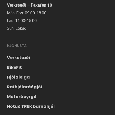
Verkstæði – Faxafen 10
Mán-Fös: 09.00-18.00
Lau: 11.00-15.00
Sun: Lokað
ÞJÓNUSTA
Verkstæði
BikeFit
Hjólaleiga
Rafhjólaráðgjöf
Mótorábyrgð
Notuð TREK barnahjól