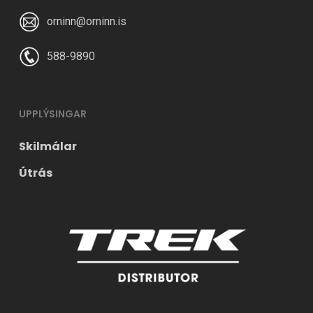
orninn@orninn.is
588-9890
UPPLÝSINGAR
Skilmálar
Útrás