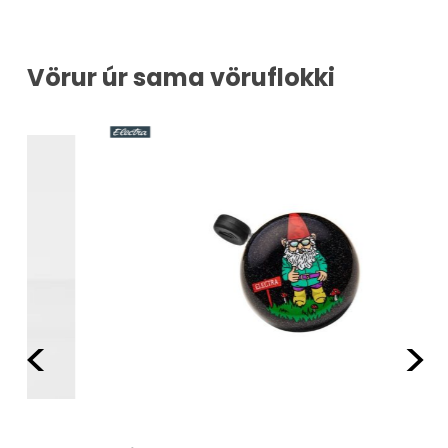
Vörur úr sama vöruflokki
Fyrri
Næ