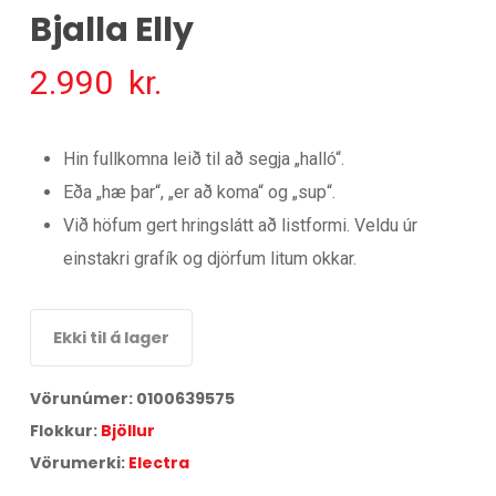
Bjalla Elly
2.990
kr.
Hin fullkomna leið til að segja „halló“.
Eða „hæ þar“, „er að koma“ og „sup“.
Við höfum gert hringslátt að listformi. Veldu úr
einstakri grafík og djörfum litum okkar.
Ekki til á lager
Vörunúmer:
0100639575
Flokkur:
Bjöllur
Vörumerki:
Electra