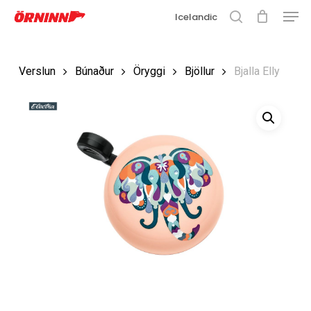
Matse
Fara
Icelandic
í
leit
Loka
aðalefni
valmyn
Loka
Verslun
Búnaður
Öryggi
Bjöllur
Bjalla Elly
leit