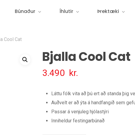
Búnaður
Íhlutir
Þrektæki
la Cool Cat
Bjalla Cool Cat
3.490
kr.
Láttu fólk vita að þú ert að standa þig 
Auðvelt er að ýta á handfangið sem gefur
Passar á venjuleg hjólastýri
Inniheldur festingarbúnað