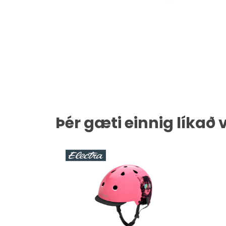
Ýttu á Enter til að leita eða ESC til að loka
Þér gæti einnig líkað 