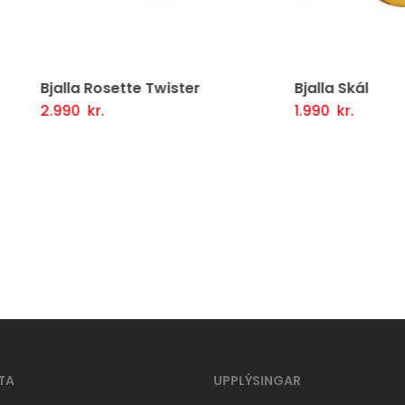
lla Rosette Twister
Bjalla Skál
90
kr.
1.990
kr.
tja Í Körfu
Fljótlegt yfirlit
Setja Í Körfu
Fljótlegt y
TA
UPPLÝSINGAR