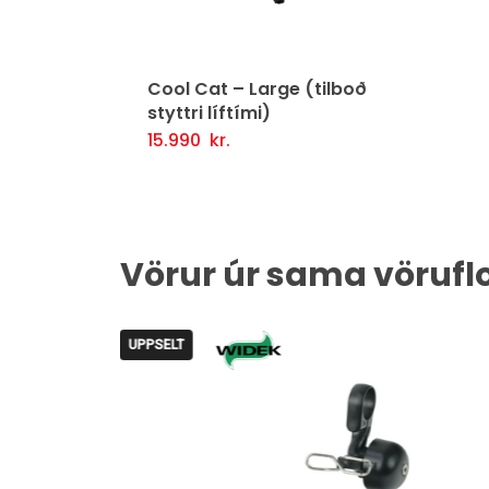
Cool Cat – Large (tilboð
styttri líftími)
15.990
kr.
Þessi
Valmöguleikarar
Fljótlegt yfirlit
vara
er
í
Vörur úr sama vörufl
boði
í
mörgum
UPPSELT
útgáfum.
Hægt
er
að