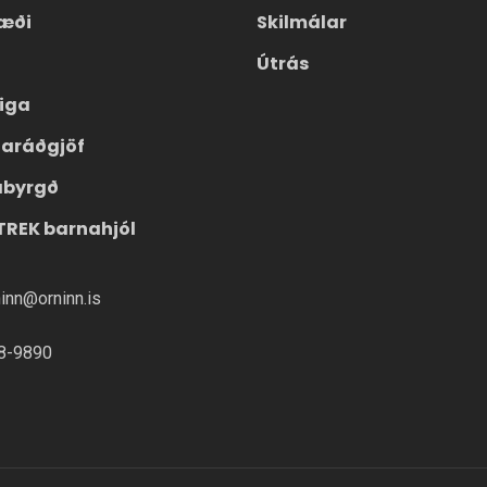
æði
Skilmálar
Útrás
eiga
laráðgjöf
ábyrgð
TREK barnahjól
ninn@orninn.is
8-9890