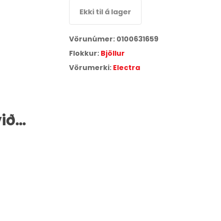
Ekki til á lager
Vörunúmer:
0100631659
Flokkur:
Bjöllur
Vörumerki:
Electra
við…