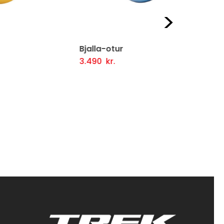
Næst
Bjalla-otur
Bjöllur – 
Frekari Upplýsingar
3.490
kr.
2.990
kr.
firlit
Valmögule
Fljótlegt yfirlit