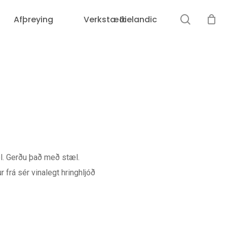
leit
Afþreying
Verkstæði
Icelandic
Karfan þín er tóm.
vel. Gerðu það með stæl.
 frá sér vinalegt hringhljóð
Loka
leit