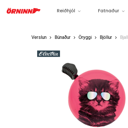
Fara
Reiðhjól
Fatnaður
í
aðalefni
Verslun
Búnaður
Öryggi
Bjöllur
Bjal