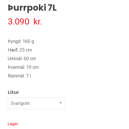
Þurrpoki 7L
3.090
kr.
Þyngd: 160 g
Hæð: 25 cm
Ummál: 60 cm
Þvermál: 19 cm
Rúmmál: 7 l
Litur
Svartgrátt
Lager