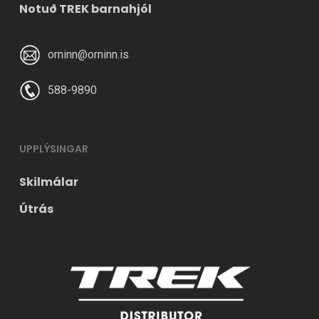
Notuð TREK barnahjól
orninn@orninn.is
588-9890
UPPLÝSINGAR
Skilmálar
Útrás