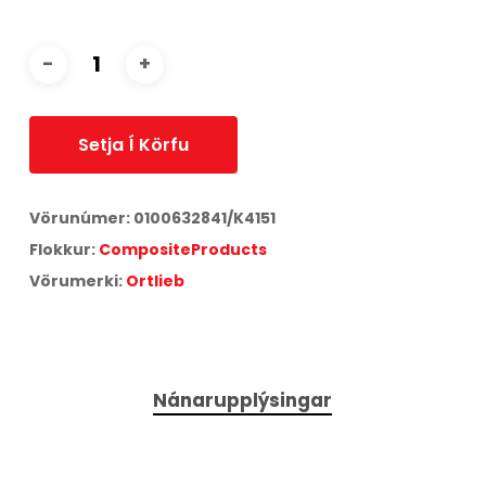
Setja Í Körfu
Vörunúmer:
0100632841/K4151
Flokkur:
CompositeProducts
Vörumerki:
Ortlieb
Nánarupplýsingar