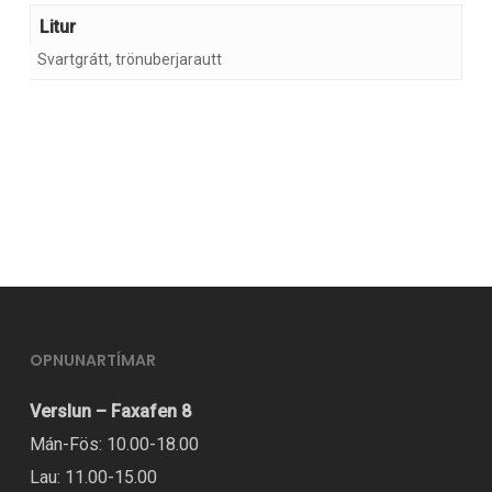
Litur
Svartgrátt, trönuberjarautt
OPNUNARTÍMAR
Verslun – Faxafen 8
Mán-Fös: 10.00-18.00
Lau: 11.00-15.00