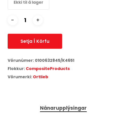
Ekki til á lager
Setja Í Körfu
Vörunúmer:
0100632845/K4651
Flokkur:
CompositeProducts
Vörumerki:
Ortlieb
Nánarupplýsingar