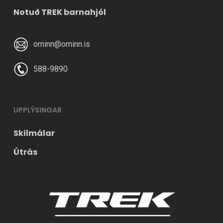
Notuð TREK barnahjól
orninn@orninn.is
588-9890
UPPLÝSINGAR
Skilmálar
Útrás