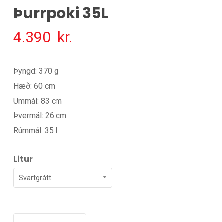
Þurrpoki 35L
4.390
kr.
Þyngd: 370 g
Hæð: 60 cm
Ummál: 83 cm
Þvermál: 26 cm
Rúmmál: 35 l
Litur
Svartgrátt