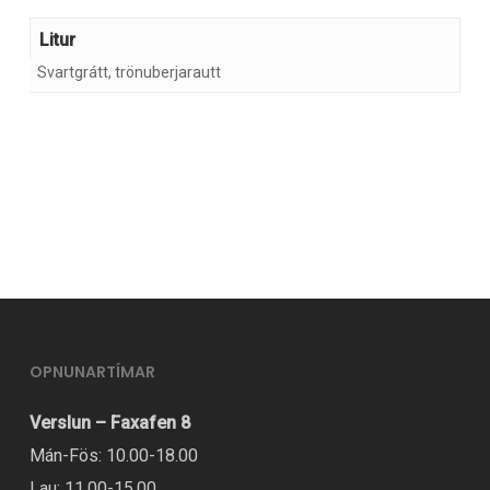
Litur
Svartgrátt, trönuberjarautt
OPNUNARTÍMAR
Verslun – Faxafen 8
Mán-Fös: 10.00-18.00
Lau: 11.00-15.00