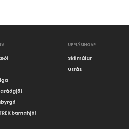
TA
UPPLÝSINGAR
æði
Skilmálar
Útrás
eiga
laráðgjöf
ábyrgð
TREK barnahjól