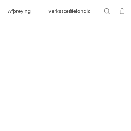
leit
Afþreying
Verkstæði
Icelandic
Loka
leit