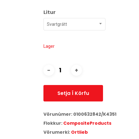
Litur
Svartgrátt
Lager
Setja Í Körfu
Vörunúmer:
0100632842/K4351
Flokkur:
CompositeProducts
Vörumerki:
Ortlieb