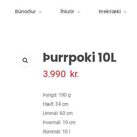
Búnaður
Íhlutir
Þrektæki
Þurrpoki 10L
3.990
kr.
Þyngd: 190 g
Hæð: 34 cm
Ummál: 60 cm
Þvermál: 19 cm
Rúmmál: 10 l