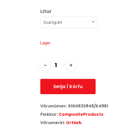
Litur
Svartgrátt
Lager
Setja Í Körfu
Vörunúmer:
0100632848/K4951
Flokkur:
CompositeProducts
Vörumerki:
Ortlieb