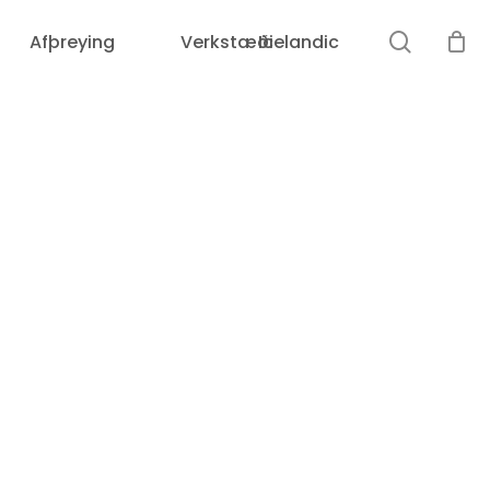
leit
Afþreying
Verkstæði
Icelandic
Karfan þín er tóm.
Loka
leit