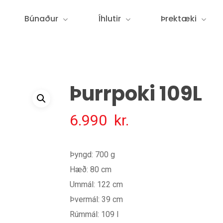
Búnaður
Íhlutir
Þrektæki
Þurrpoki 109L
6.990
kr.
Þyngd: 700 g
Hæð: 80 cm
Ummál: 122 cm
Þvermál: 39 cm
Rúmmál: 109 l