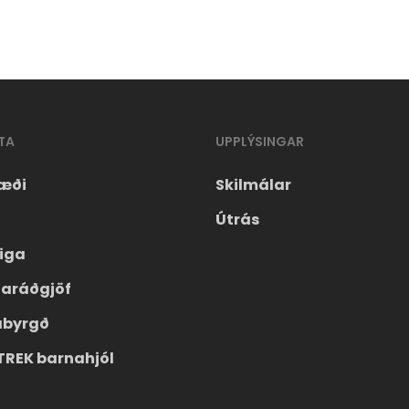
TA
UPPLÝSINGAR
æði
Skilmálar
Útrás
eiga
laráðgjöf
ábyrgð
TREK barnahjól