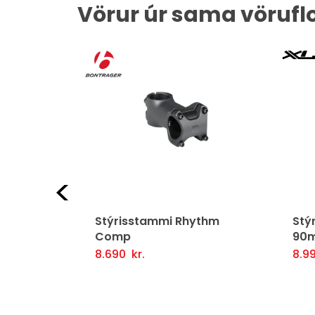
Vörur úr sama vörufl
Fyrri
 Pro 35
Stýrisstammi Rhythm
Stý
Comp
90m
8.690
kr.
8.9
Þessi
Þessi
Fljótlegt yfirlit
Valmöguleikarar
Fljótlegt yfirlit
Se
vara
vara
er
er