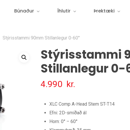
Búnaður
Íhlutir
Þrektæki
Stýrisstammi 90mm Stillanlegur 0-60°
Stýrisstammi
Stillanlegur 0-
4.990
kr.
XLC Comp A-Head Stem ST-T14
Efni: 2D-smíðað ál
Horn: 0° – 60°