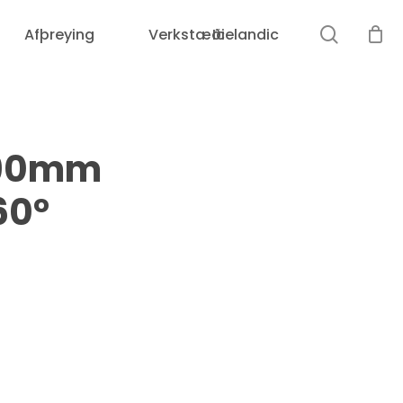
leit
Afþreying
Verkstæði
Icelandic
 90mm
60°
Loka
leit