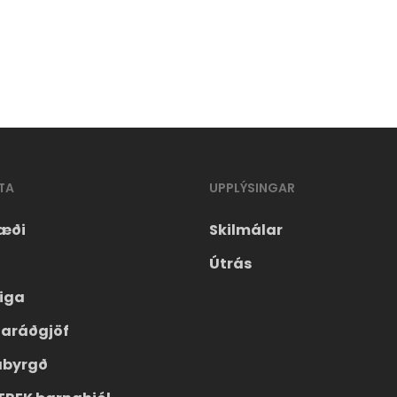
TA
UPPLÝSINGAR
æði
Skilmálar
Útrás
eiga
laráðgjöf
ábyrgð