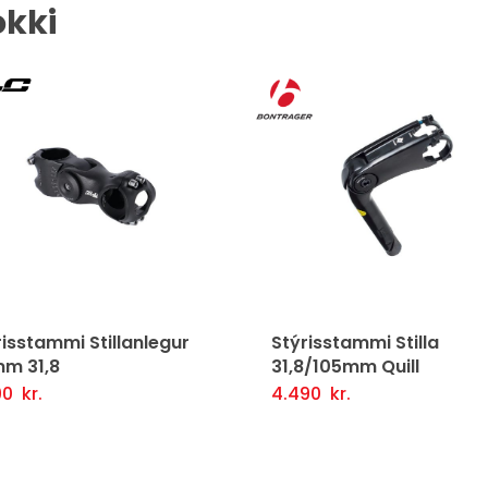
okki
risstammi Stillanlegur
Stýrisstammi Stilla
m 31,8
31,8/105mm Quill
90
kr.
4.490
kr.
tja Í Körfu
Fljótlegt yfirlit
Setja Í Körfu
Fljótlegt y