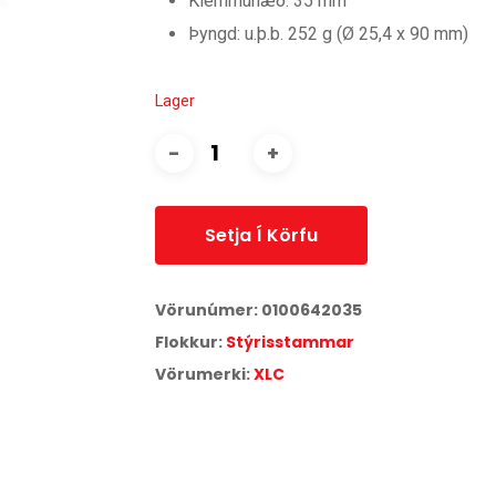
Klemmuhæð: 35 mm
Þyngd: u.þ.b. 252 g (Ø 25,4 x 90 mm)
Lager
Setja Í Körfu
Vörunúmer:
0100642035
Flokkur:
Stýrisstammar
Vörumerki:
XLC