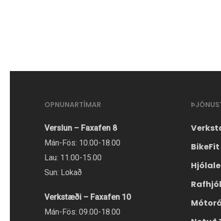
í
í
boði
boði
í
í
mörgum
mörgum
útgáfum.
útgáfum.
Hægt
Hægt
er
er
OPNUNARTÍMAR
ÞJÓNUS
að
að
velja
velja
Verkst
Verslun – Faxafen 8
valmöguleikana
valmöguleikana
Mán-Fös: 10.00-18.00
BikeFit
á
á
Lau: 11.00-15.00
Hjólal
vörusíðunni.
vörusíðunni.
Sun: Lokað
Rafhjó
Verkstæði – Faxafen 10
Mótor
Mán-Fös: 09.00-18.00