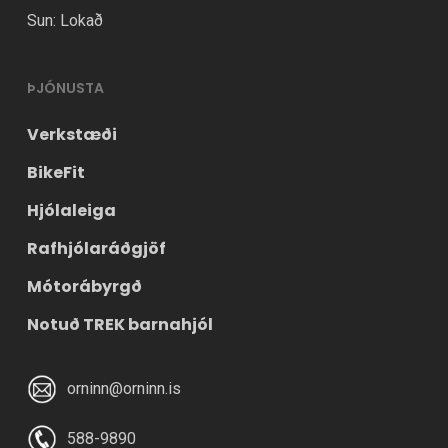
Sun: Lokað
ÞJÓNUSTA
Verkstæði
BikeFit
Hjólaleiga
Rafhjólaráðgjöf
Mótorábyrgð
Notuð TREK barnahjól
orninn@orninn.is
588-9890