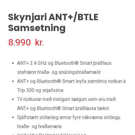
Skynjari ANT+/BTLE
Samsetning
8.990
kr.
ANT+ 2.4 GHz og Bluetooth® Smart þráðlaus
stafrænn hraða- og snúningshraðamælir
ANT+ og Bluetooth® Smart leyfa samtímis notkun á
Trip 300 og snjallsíma
Til notkunar með mörgum tækjum sem eru með
ANT+ og Bluetooth® Smart þráðlausa tækni
Sjálfstætt stillanleg armur fyrir nákvæma stillingu
hraða- og hraðamæla