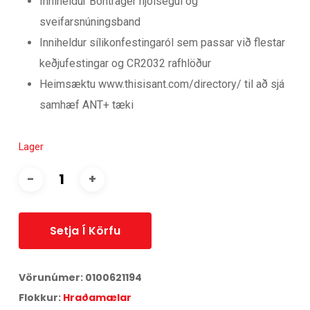
Inniheldur Bontrager hjólsegul og
sveifarsnúningsband
Inniheldur sílikonfestingaról sem passar við flestar
keðjufestingar og CR2032 rafhlöður
Heimsæktu www.thisisant.com/directory/ til að sjá
samhæf ANT+ tæki
Lager
Setja Í Körfu
Vörunúmer:
0100621194
Flokkur:
Hraðamælar