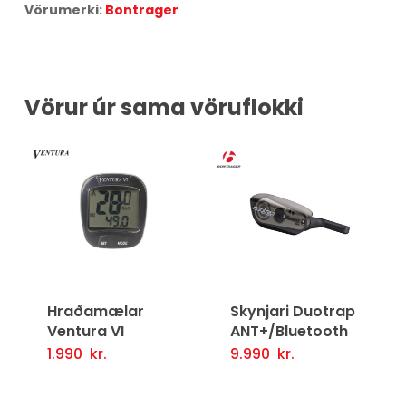
Vörumerki:
Bontrager
Vörur úr sama vöruflokki
Hraðamælar
Skynjari Duotrap
Ventura VI
ANT+/Bluetooth
1.990
kr.
9.990
kr.
Setja Í Körfu
Setja Í Körfu