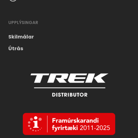
UPPLÝSINGAR
Skilmálar
Útrás