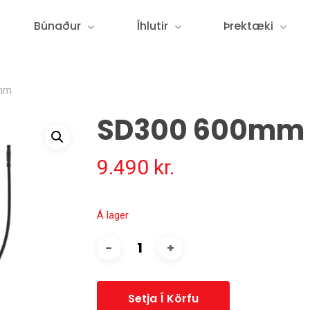
Búnaður
Íhlutir
Þrektæki
mm
SD300 600mm
9.490
kr.
Á lager
Setja Í Körfu