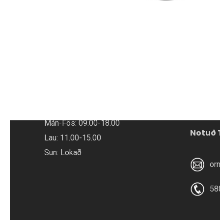
OPNUNARTÍMAR
ÞJÓNUS
Verkst
Verslun – Faxafen 8
Mán-Fös: 10.00-18.00
BikeFit
Lau: 11.00-15.00
Bike Re
Sun: Lokað
Rafhjó
Verkstæði – Faxafen 10
Mótor
Mán-Fös: 09.00-18.00
Notuð 
Lau: 11.00-15.00
Sun: Lokað
or
58