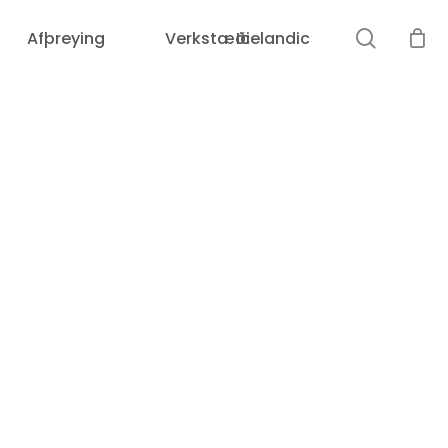
search
Afþreying
Verkstæði
Icelandic