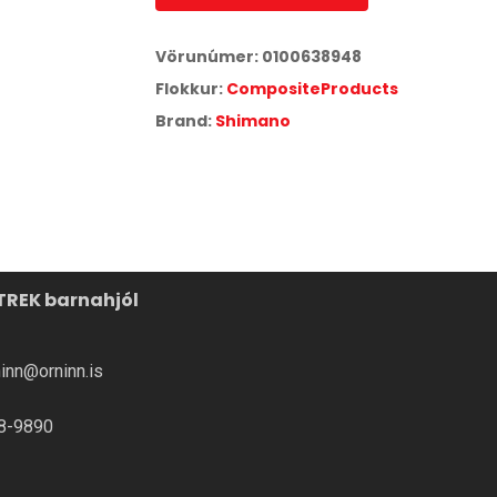
TA
UPPLÝSINGAR
Vörunúmer:
0100638948
æði
Skilmálar
Flokkur:
CompositeProducts
Brand:
Shimano
Outlet
ntal
laráðgjöf
ábyrgð
TREK barnahjól
ninn@orninn.is
8-9890