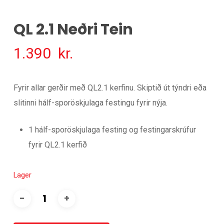
QL 2.1 Neðri Tein
1.390
kr.
Fyrir allar gerðir með QL2.1 kerfinu. Skiptið út týndri eða
slitinni hálf-sporöskjulaga festingu fyrir nýja.
1 hálf-sporöskjulaga festing og festingarskrúfur
fyrir QL2.1 kerfið
Lager