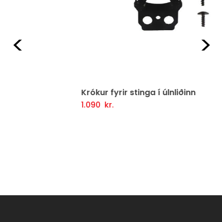
Fyrri
Næ
Krókur fyrir stinga í úlnliðinn
1.090
kr.
Setja Í Körfu