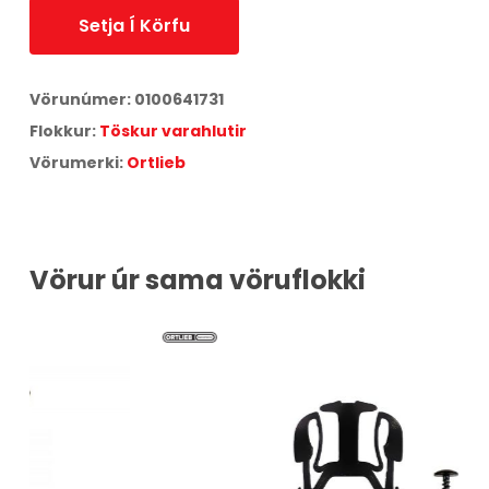
Setja Í Körfu
Vörunúmer:
0100641731
Flokkur:
Töskur varahlutir
Vörumerki:
Ortlieb
Vörur úr sama vöruflokki