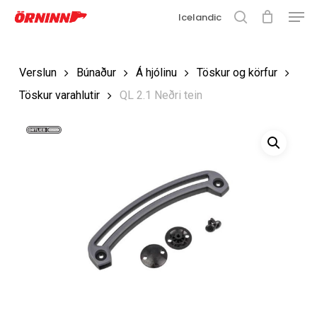
Matse
Fara
Icelandic
í
leit
Loka
aðalefni
valmyn
Loka
Verslun
Búnaður
Á hjólinu
Töskur og körfur
leit
Töskur varahlutir
QL 2.1 Neðri tein