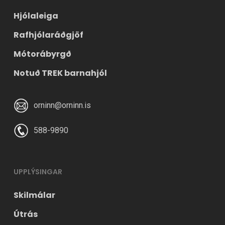
Hjólaleiga
Rafhjólaráðgjöf
Mótorábyrgð
Notuð TREK barnahjól
orninn@orninn.is
588-9890
UPPLÝSINGAR
Skilmálar
Útrás