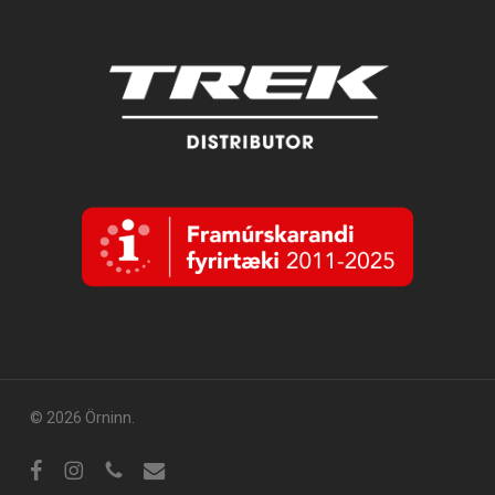
© 2026 Örninn.
Facebook
Instagram
sími
tölvupóstur