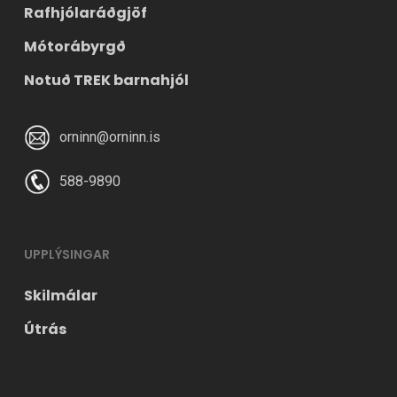
Rafhjólaráðgjöf
Mótorábyrgð
Notuð TREK barnahjól
orninn@orninn.is
588-9890
UPPLÝSINGAR
Skilmálar
Útrás