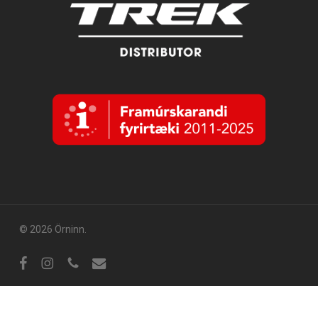
© 2026 Örninn.
Facebook
Instagram
sími
tölvupóstur