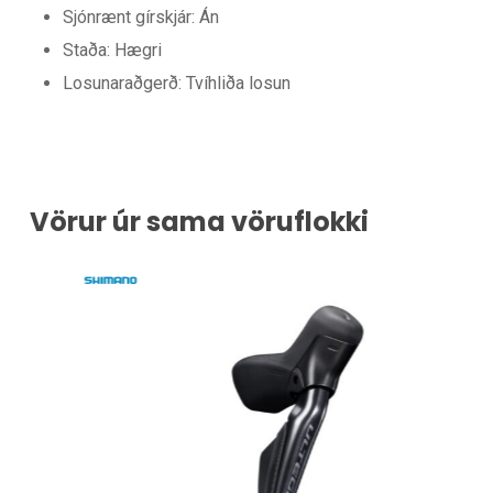
Sjónrænt gírskjár: Án
Staða: Hægri
Losunaraðgerð: Tvíhliða losun
Vörur úr sama vöruflokki