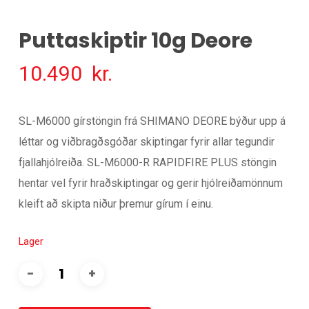
Puttaskiptir 10g Deore
10.490
kr.
SL-M6000 gírstöngin frá SHIMANO DEORE býður upp á
léttar og viðbragðsgóðar skiptingar fyrir allar tegundir
fjallahjólreiða. SL-M6000-R RAPIDFIRE PLUS stöngin
hentar vel fyrir hraðskiptingar og gerir hjólreiðamönnum
kleift að skipta niður þremur gírum í einu.
Lager