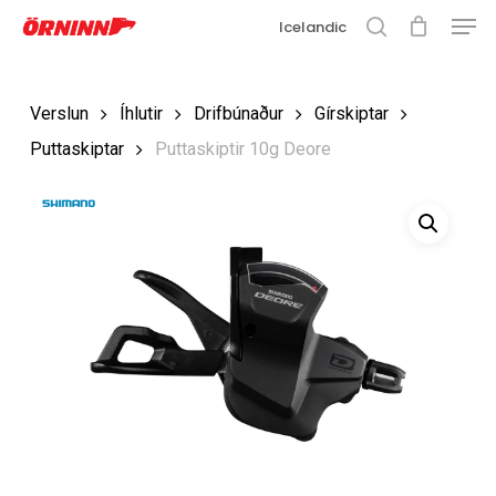
Matse
Fara
Icelandic
í
leit
Loka
aðalefni
valmyn
Loka
Verslun
Íhlutir
Drifbúnaður
Gírskiptar
leit
Puttaskiptar
Puttaskiptir 10g Deore