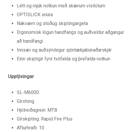
Létt og mjúk notkun með skærum vísitölum
OPTISLICK snúra
Nákvæm og stöðug skiptingargeta
Ergonomísk lögun handfangs og auðveldur aðgangur
að handfangi
Innsæi og auðsýnilegur sjóntækjabúnaðarskjár
Einn skiptigír fyrir tvöfalda og þrefalda notkun
Upplýsingar
SL-M6000
Gírstöng
Hjólreiðagrein: MTB
Gírskipting: Rapid Fire Plus
Afturhraði: 10