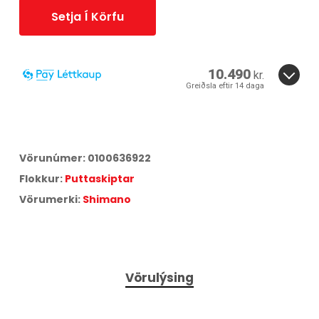
Setja Í Körfu
10.490
kr.
Greiðsla eftir 14 daga
14 daga greiðslufrestur er í boði fyrir þessa vöru.
Smelltu hér
til að skoða verðskrá Síminn Pay.
Vörunúmer:
0100636922
Flokkur:
Puttaskiptar
Vörumerki:
Shimano
Vörulýsing