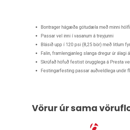
Bontrager hágæða götudæla með minni hólfi 
Passar vel inni í vasanum á treyjunni
Blásið upp í 120 psi (8,25 bör) með litlum fyr
Falin, framlengjanleg slanga dregur úr álagi á
Skrúfað höfuð festist örugglega á Presta ve
Festingarfesting passar auðveldlega undir f
Vörur úr sama vörufl