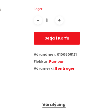
Lager
Setja Í Körfu
Vörunúmer:
0100606121
Flokkur:
Pumpur
Vörumerki:
Bontrager
Vörulýsing