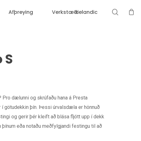
leit
Afþreying
Verkstæði
Icelandic
Karfan þín er tóm.
 S
P Pro dælunni og skrúfaðu hana á Presta
ur í götudekkin þín. Þessi úrvalsdæla er hönnuð
ingi og gerir þér kleift að blása fljótt upp í dekk
m þínum eða notaðu meðfylgjandi festingu til að
Loka
leit