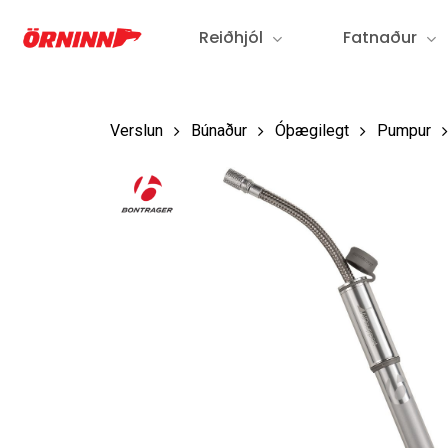
Fara
Reiðhjól
Fatnaður
í
aðalefni
Verslun
Búnaður
Óþægilegt
Pumpur