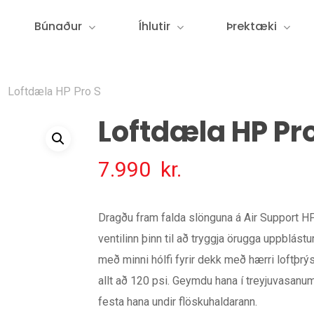
Búnaður
Íhlutir
Þrektæki
Loftdæla HP Pro S
Loftdæla HP Pro
7.990
kr.
Dragðu fram falda slönguna á Air Support H
ventilinn þinn til að tryggja örugga uppblást
með minni hólfi fyrir dekk með hærri loftþrýst
allt að 120 psi. Geymdu hana í treyjuvasanu
festa hana undir flöskuhaldarann.