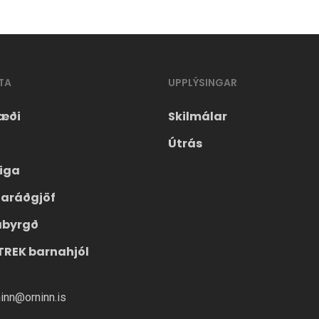
TA
UPPLÝSINGAR
æði
Skilmálar
Útrás
eiga
laráðgjöf
ábyrgð
TREK barnahjól
ninn@orninn.is