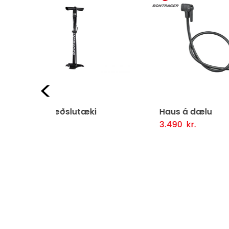
Fyrri
ki
Haus á dælu
De
3.490
kr.
3.9
ljótlegt yfirlit
Setja Í Körfu
Fljótlegt yfirlit
Se