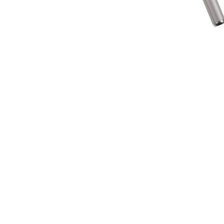
Ýttu á Enter til að leita eða ESC til að loka