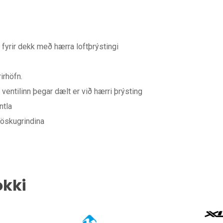
fyrir dekk með hærra loftþrýstingi
irhöfn.
 ventilinn þegar dælt er við hærri þrýsting
ntla
löskugrindina
okki