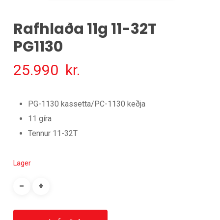
Rafhlaða 11g 11-32T
PG1130
25.990
kr.
PG-1130 kassetta/PC-1130 keðja
11 gíra
Tennur 11-32T
Lager