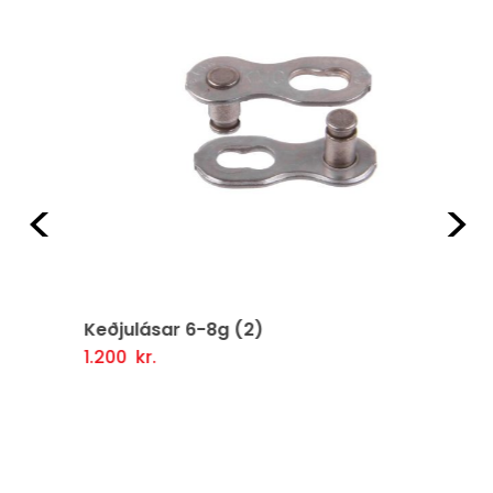
Fyrri
Næ
Keðjulásar 6-8g (2)
1.200
kr.
Setja Í Körfu