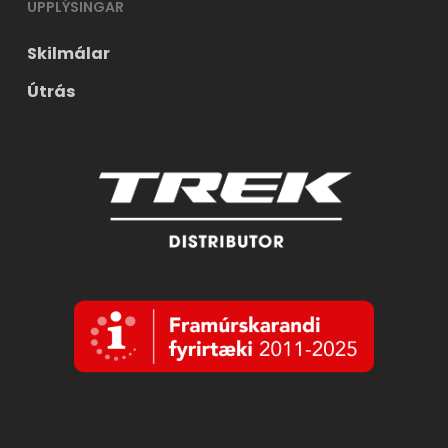
UPPLÝSINGAR
Skilmálar
Útrás