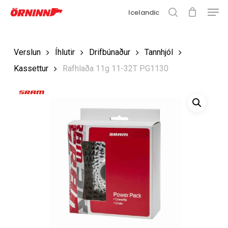
Matse
Fara
Icelandic
í
leit
Loka
aðalefni
valmyn
Loka
Verslun
Íhlutir
Drifbúnaður
Tannhjól
leit
Kassettur
Rafhlaða 11g 11-32T PG1130