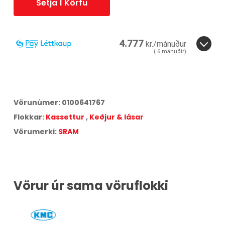
Setja Í Körfu
4.777
kr./mánuður
(
6
mánuðir)
6
mánuðir.
3
6
Miðað við
6
greiðslur á
17,25
% vöxtum.
Vörunúmer:
0100641767
Aðeins
3,08
% lántökugjald og
95
kr. færslugjald á mánuði.
Flokkar:
Kassettur
,
Keðjur & lásar
Árleg hlutfallstala kostnaður:
42,75
%.
Heildarkostnaður:
28.661
kr.
Vörumerki:
SRAM
Vörur úr sama vöruflokki