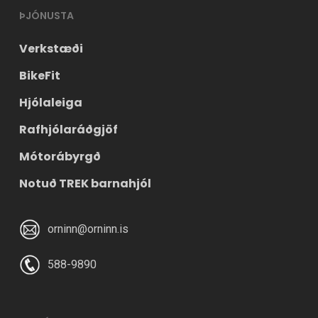
ÞJÓNUSTA
Verkstæði
BikeFit
Hjólaleiga
Rafhjólaráðgjöf
Mótorábyrgð
Notuð TREK barnahjól
orninn@orninn.is
588-9890