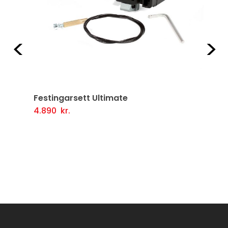
Fyrri
Næ
Festingarsett Ultimate
4.890
kr.
Setja Í Körfu