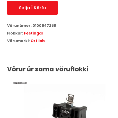
Setja Í Körfu
Vörunúmer:
0100647268
Flokkur:
Festingar
Vörumerki:
Ortlieb
Vörur úr sama vöruflokki