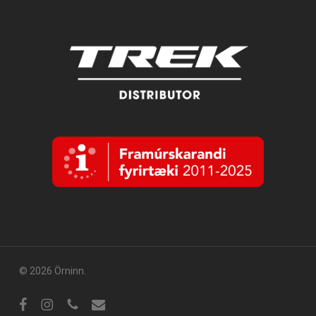
© 2026 Örninn.
Facebook
Instagram
sími
tölvupóstur