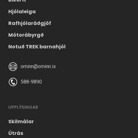
Hjólaleiga
Rafhjólaráðgjöf
Mótorábyrgð
Notuð TREK barnahjól
orninn@orninn.is
588-9890
UPPLÝSINGAR
Skilmálar
Útrás