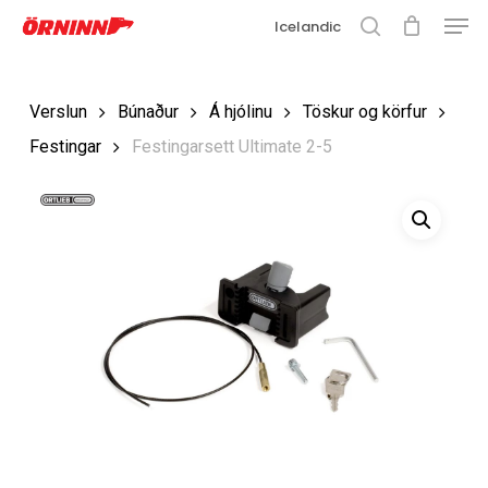
Matse
Fara
Icelandic
í
leit
Loka
aðalefni
valmyn
Loka
Verslun
Búnaður
Á hjólinu
Töskur og körfur
leit
Festingar
Festingarsett Ultimate 2-5