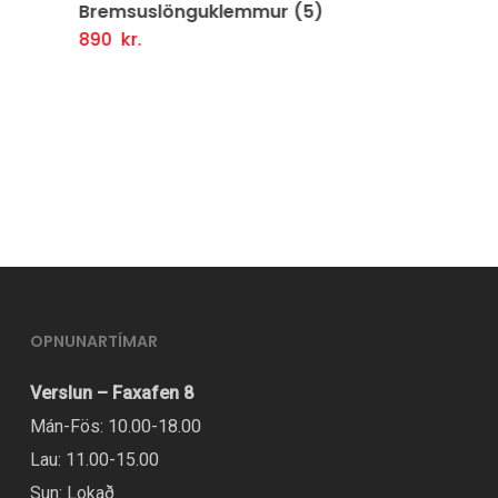
Bremsuslönguklemmur (5)
890
kr.
Setja Í Körfu
OPNUNARTÍMAR
Verslun – Faxafen 8
Mán-Fös: 10.00-18.00
Lau: 11.00-15.00
Sun: Lokað