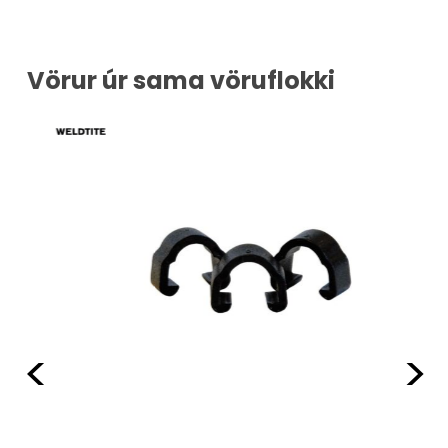
Vörur úr sama vöruflokki
Fyrri
Næ