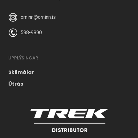
orninn@orninn.is
588-9890
UPPLÝSINGAR
Skilmálar
Útrás