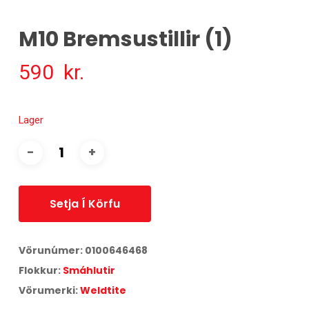
M10 Bremsustillir (1)
590
kr.
Lager
Setja Í Körfu
Vörunúmer:
0100646468
Flokkur:
Smáhlutir
Vörumerki:
Weldtite