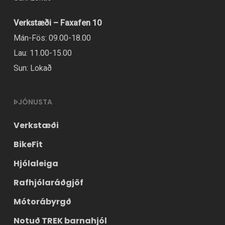
Verkstæði – Faxafen 10
Mán-Fös: 09.00-18.00
Lau: 11.00-15.00
Sun: Lokað
ÞJÓNUSTA
Verkstæði
BikeFit
Hjólaleiga
Rafhjólaráðgjöf
Mótorábyrgð
Notuð TREK barnahjól