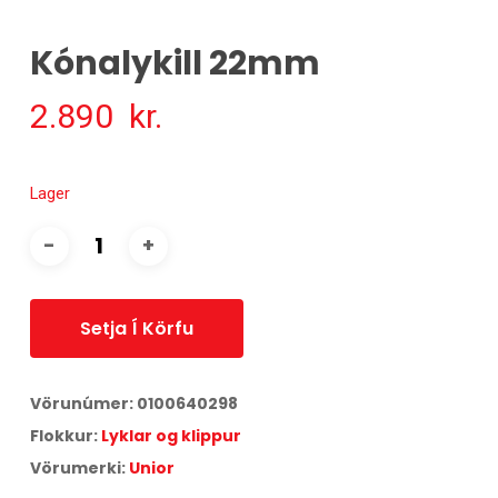
Kónalykill 22mm
2.890
kr.
Lager
Setja Í Körfu
Vörunúmer:
0100640298
Flokkur:
Lyklar og klippur
Vörumerki:
Unior