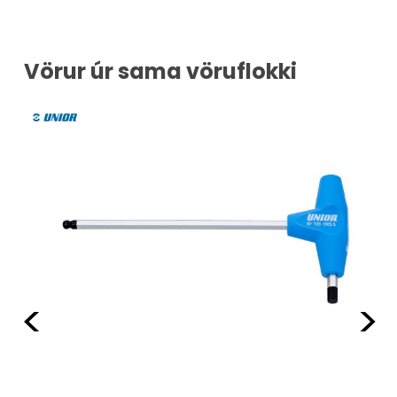
Vörur úr sama vöruflokki
TT
Fyrri
Næ