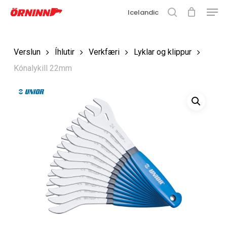
Matse
Fara
Icelandic
í
leit
Loka
aðalefni
valmyn
Loka
Verslun
Íhlutir
Verkfæri
Lyklar og klippur
leit
Kónalykill 22mm