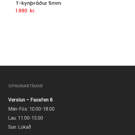
T-kynþráður 5mm
1.990
kr.
Setja Í Körfu
OPNUNARTÍMAR
Verslun – Faxafen 8
Mán-Fös: 10.00-18.00
Lau: 11.00-15.00
Sun: Lokað