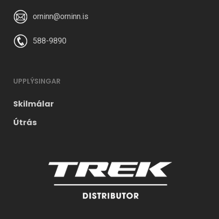
orninn@orninn.is
588-9890
UPPLÝSINGAR
Skilmálar
Útrás