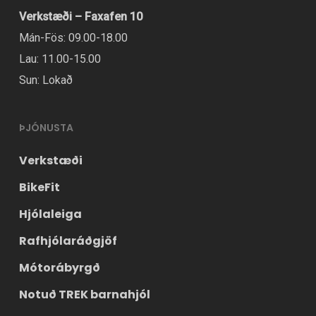
Verkstæði – Faxafen 10
Mán-Fös: 09.00-18.00
Lau: 11.00-15.00
Sun: Lokað
ÞJÓNUSTA
Verkstæði
BikeFit
Hjólaleiga
Rafhjólaráðgjöf
Mótorábyrgð
Notuð TREK barnahjól