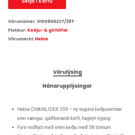
Setja Í Körfu
Vörunúmer:
0100606227/38T
Flokkur:
Keðju- & gírhlífar
Vörumerki:
Hebie
Vörulýsing
Nánarupplýsingar
Hebie CHAINLIDER 359 – ný tegund keðjuverndar:
einn vængur, sjálfberandi kerfi, hagnýt nýjung:
Fyrir reiðhjól með einni keðju með 38 tönnum