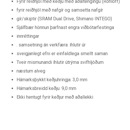
Fyrir reiðhjól með keðju með aðaltengingu (Rohloff)
fyrir reiðhjól með nafgír og samsetta nafgír
gír/skiptir (SRAM Dual Drive, Shimano INTEGO)
Sjálfbær hönnun þarfnast engra viðbótarfestinga
innréttingar
. samsetning án verkfæra: íhlutir úr
sveigjanlegt efni er einfaldlega smellt saman
Tveir mismunandi íhlutir útrýma svifhljóðum
næstum alveg
Hámarksþykkt keðjuhringja: 3,0 mm
Hámarksbreidd keðju: 9,0 mm
Ekki hentugt fyrir keðjur með aðallekki