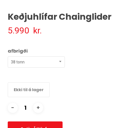
Keðjuhlífar Chainglider
5.990
kr.
afbrigði
38 tonn
Ekki til á lager