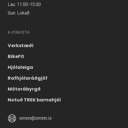
Lau: 11.00-15.00
Sun: Lokað
ÞJÓNUSTA
Verkstæði
BikeFit
Hjólaleiga
Rafhjólaráðgjöf
Mótorábyrgð
Notuð TREK barnahjól
orninn@orninn.is