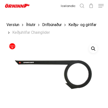
Matse
Fara
Icelandic
í
leit
Loka
aðalefni
valmyn
Loka
Verslun
Íhlutir
Drifbúnaður
Keðju- og gírlífar
leit
Keðjuhlífar Chainglider