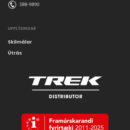
588-9890
UPPLÝSINGAR
Skilmálar
Útrás