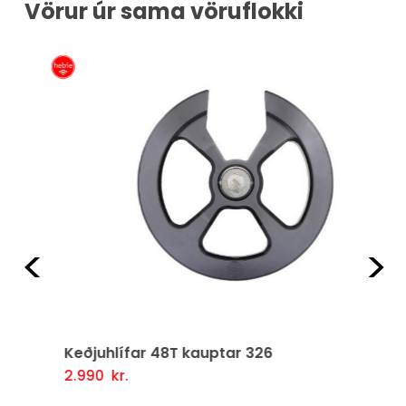
Vörur úr sama vöruflokki
Fyrri
Næ
Keðjuhlífar 48T kauptar 326
2.990
kr.
Setja Í Körfu