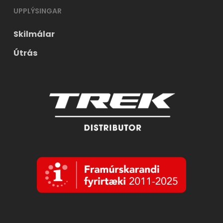
UPPLÝSINGAR
Skilmálar
Útrás