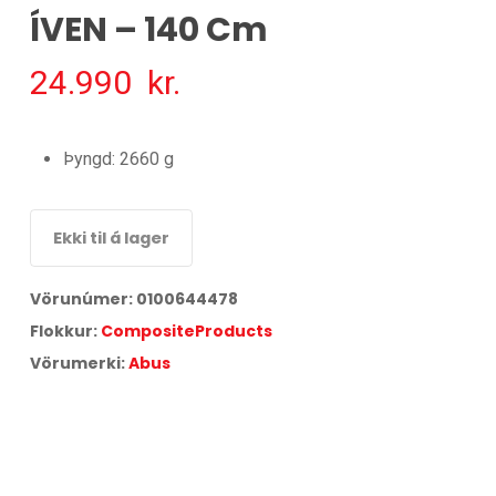
ÍVEN – 140 Cm
24.990
kr.
Þyngd: 2660 g
Ekki til á lager
Vörunúmer:
0100644478
Flokkur:
CompositeProducts
Vörumerki:
Abus