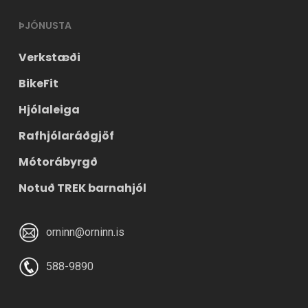
ÞJÓNUSTA
Verkstæði
BikeFit
Hjólaleiga
Rafhjólaráðgjöf
Mótorábyrgð
Notuð TREK barnahjól
orninn@orninn.is
588-9890