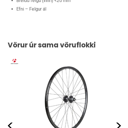
Breidd felgu (innri) <20 mm
Efni – Felgur ál
Vörur úr sama vöruflokki
LT