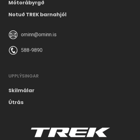
Mótorábyrgð
Notuð TREK barnahjól
orninn@orninn.is
588-9890
UPPLÝSINGAR
Skilmálar
Útrás