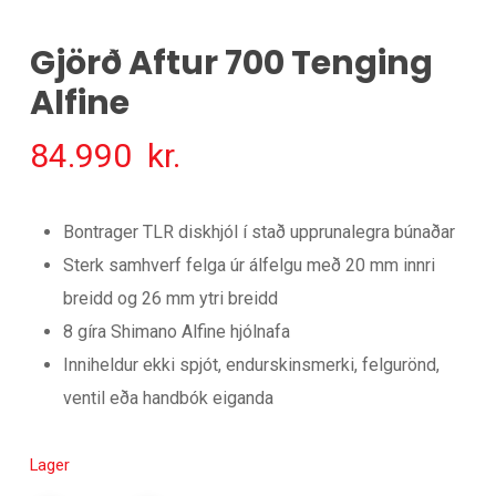
Gjörð Aftur 700 Tenging
Alfine
84.990
kr.
Bontrager TLR diskhjól í stað upprunalegra búnaðar
Sterk samhverf felga úr álfelgu með 20 mm innri
breidd og 26 mm ytri breidd
8 gíra Shimano Alfine hjólnafa
Inniheldur ekki spjót, endurskinsmerki, felgurönd,
ventil eða handbók eiganda
Lager