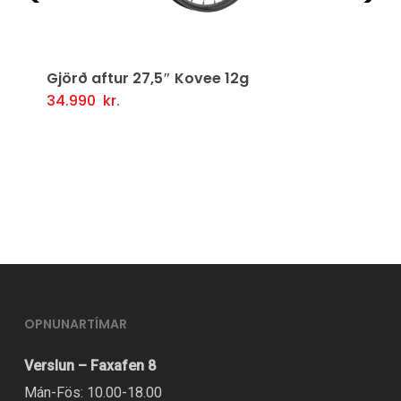
Fyrri
Næ
Gjörð aftur 27,5″ Kovee 12g
34.990
kr.
Setja Í Körfu
OPNUNARTÍMAR
Verslun – Faxafen 8
Mán-Fös: 10.00-18.00