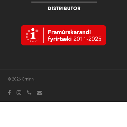
© 2026 Örninn.
Facebook
Instagram
sími
tölvupóstur