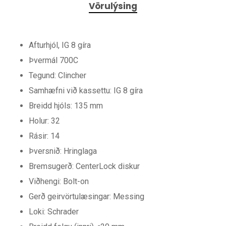
Vörulýsing
Afturhjól, IG 8 gíra
Þvermál 700C
Tegund: Clincher
Samhæfni við kassettu: IG 8 gíra
Breidd hjóls: 135 mm
Holur: 32
Rásir: 14
Þversnið: Hringlaga
Bremsugerð: CenterLock diskur
Viðhengi: Bolt-on
Gerð geirvörtulæsingar: Messing
Loki: Schrader