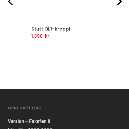
Fyrri
Næ
Stutt QL1-krappi
1.390
kr.
Setja Í Körfu
OPNUNARTÍMAR
Verslun – Faxafen 8