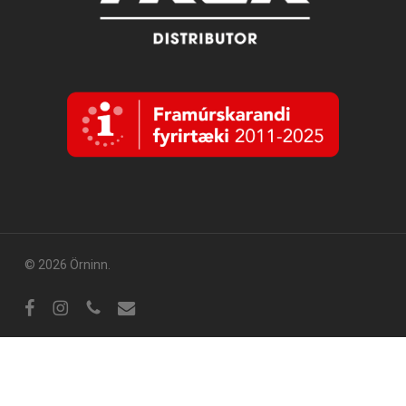
© 2026 Örninn.
Facebook
Instagram
sími
tölvupóstur