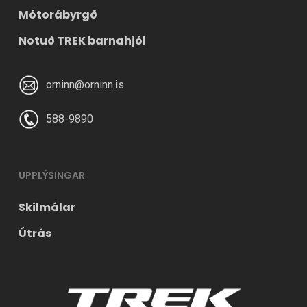
Mótorábyrgð
Notuð TREK barnahjól
orninn@orninn.is
588-9890
UPPLÝSINGAR
Skilmálar
Útrás