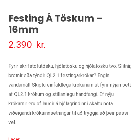
Festing Á Töskum –
16mm
2.390
kr.
Fyrir skrifstofutösku, hjólatösku og hjólatösku tvö. Slitnir,
brotnir eða týndir QL2.1 festingarkrókar? Engin
vandamál! Skiptu einfaldlega krókunum út fyrir nýjan sett
af QL2.1 krókum og stillanlegu handfangi. Ef nýju
krókarnir eru of lausir á hjólagrindinni skaltu nota
viðeigandi krókainnsetningar til að tryggja að þeir passi
vel.
Lager