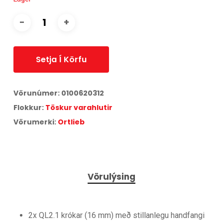
Setja Í Körfu
Vörunúmer:
0100620312
Flokkur:
Töskur varahlutir
Vörumerki:
Ortlieb
Vörulýsing
2x QL2.1 krókar (16 mm) með stillanlegu handfangi