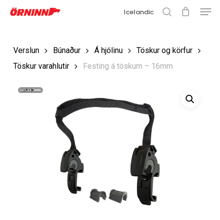
Matse
Fara
Icelandic
í
leit
Loka
aðalefni
valmyn
Loka
Verslun
Búnaður
Á hjólinu
Töskur og körfur
leit
Töskur varahlutir
Festing á töskum – 16mm