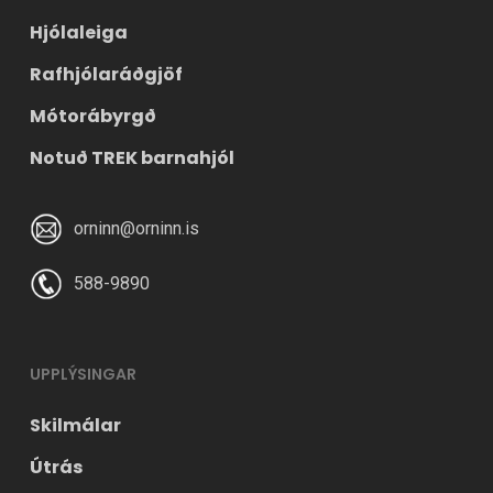
Hjólaleiga
Rafhjólaráðgjöf
Mótorábyrgð
Notuð TREK barnahjól
orninn@orninn.is
588-9890
UPPLÝSINGAR
Skilmálar
Útrás