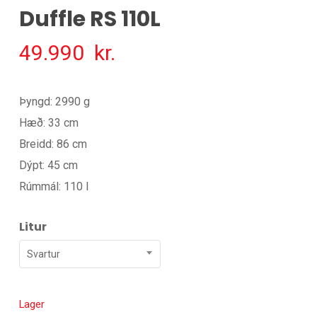
Duffle RS 110L
49.990
kr.
Þyngd: 2990 g
Hæð: 33 cm
Breidd: 86 cm
Dýpt: 45 cm
Rúmmál: 110 l
Litur
Svartur
Lager