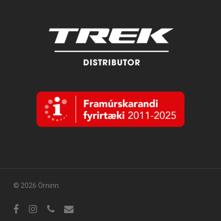
© 2026 Örninn.
Facebook
Instagram
sími
tölvupóstur