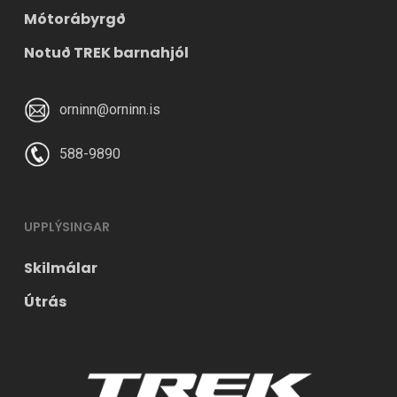
Mótorábyrgð
Notuð TREK barnahjól
orninn@orninn.is
588-9890
UPPLÝSINGAR
Skilmálar
Útrás