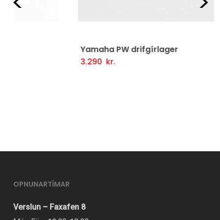
Fyrri
Næ
Yamaha PW drifgírlager
3.290
kr.
Setja Í Körfu
OPNUNARTÍMAR
Verslun – Faxafen 8