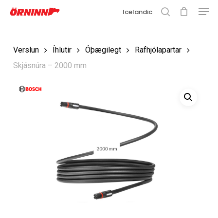
Matse
Fara
Icelandic
í
leit
Loka
aðalefni
valmyn
Loka
Verslun
Íhlutir
Óþægilegt
Rafhjólapartar
leit
Skjásnúra – 2000 mm