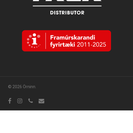
© 2026 Örninn.
Facebook
Instagram
sími
tölvupóstur