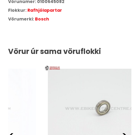
Vörunúmer:
0100645082
Flokkur:
Rafhjólapartar
Vörumerki:
Bosch
Vörur úr sama vöruflokki