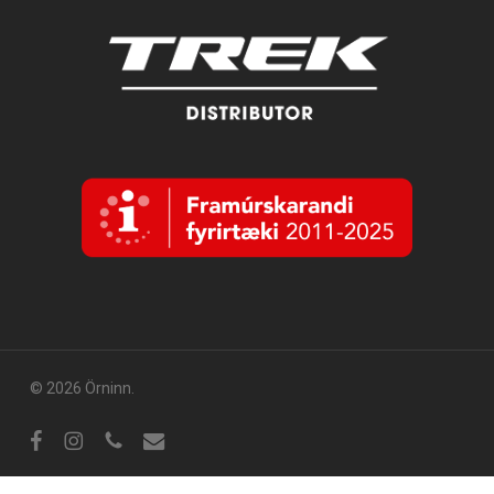
© 2026 Örninn.
Facebook
Instagram
sími
tölvupóstur