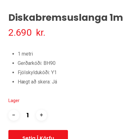
Diskabremsuslanga 1m
2.690
kr.
1 metri
Gerðarkóði: BH90
Fjölskyldukóði: Y1
Hægt að skera: Já
Lager
Setja Í Körfu