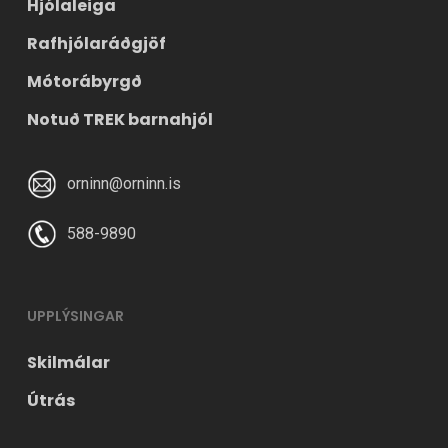
Hjólaleiga
Rafhjólaráðgjöf
Mótorábyrgð
Notuð TREK barnahjól
orninn@orninn.is
588-9890
UPPLÝSINGAR
Skilmálar
Útrás