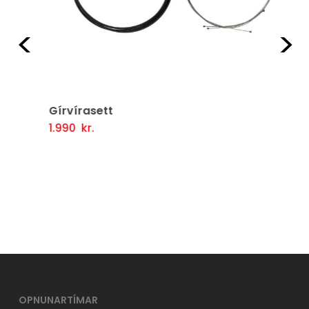
Fyrri
Næ
Gírvírasett
1.990
kr.
Setja Í Körfu
OPNUNARTÍMAR