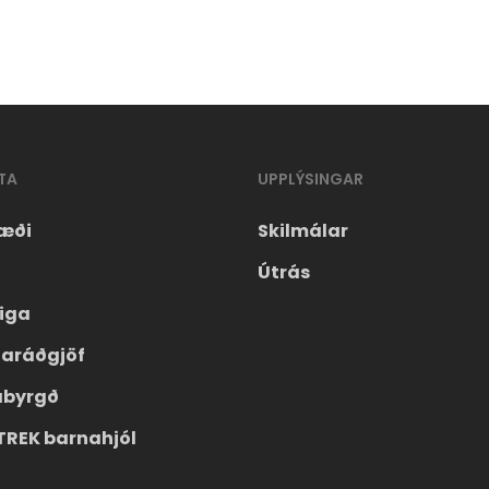
TA
UPPLÝSINGAR
æði
Skilmálar
Útrás
eiga
laráðgjöf
ábyrgð
TREK barnahjól