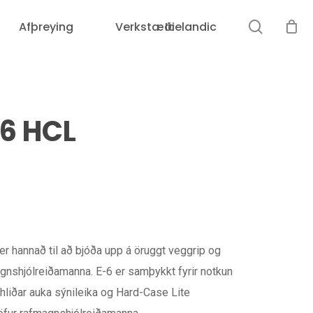
leit
Afþreying
Verkstæði
Icelandic
Karfan þín er tóm.
E6 HCL
er hannað til að bjóða upp á öruggt veggrip og
magnshjólreiðamanna. E-6 er samþykkt fyrir notkun
hliðar auka sýnileika og Hard-Case Lite
Loka