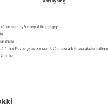
Vörulýsing
 rúllun sem býður upp á öruggt grip
ða
gnshjóla
 með 1 mm Kevlar gatavörn sem býður upp á frábæra aksturstilfinn
ýnileika
okki