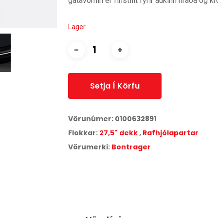
gatavörnin er fínstillt fyrir aukinn hraða og 
Lager
Setja Í Körfu
Vörunúmer:
0100632891
Flokkar:
27,5" dekk
,
Rafhjólapartar
Vörumerki:
Bontrager