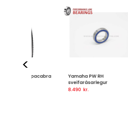
Fyrri
hupacabra
Yamaha PW RH
Gír
sveifarásarlegur
3.9
ljótlegt yfirlit
Se
8.490
kr.
Setja Í Körfu
Fljótlegt yfirlit