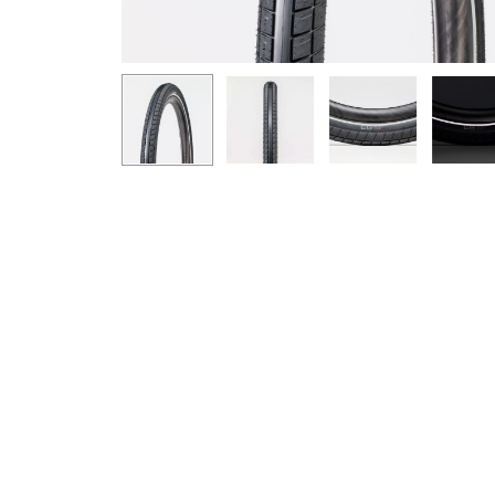
Ýttu á Enter til að leita eða ESC til að loka