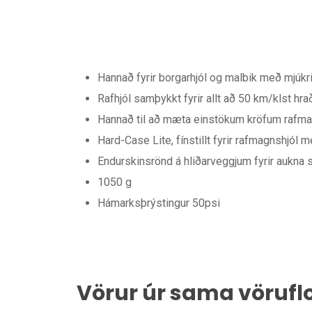
Hannað fyrir borgarhjól og malbik með mjúkri
Rafhjól samþykkt fyrir allt að 50 km/klst hra
Hannað til að mæta einstökum kröfum rafma
Hard-Case Lite, fínstillt fyrir rafmagnshjól
Endurskinsrönd á hliðarveggjum fyrir aukna s
1050 g
Hámarksþrýstingur 50psi
Vörur úr sama vörufl