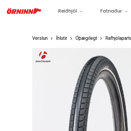
Fara
Reiðhjól
Fatnaður
í
aðalefni
Verslun
Íhlutir
Óþægilegt
Rafhjólapart