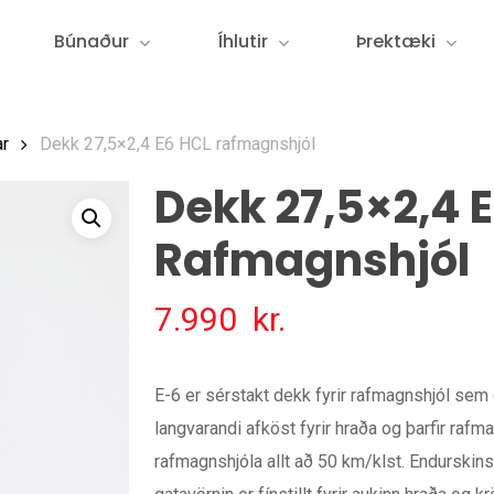
Búnaður
Íhlutir
Þrektæki
ar
Dekk 27,5×2,4 E6 HCL rafmagnshjól
Dekk 27,5×2,4 
Rafmagnshjól
7.990
kr.
E-6 er sérstakt dekk fyrir rafmagnshjól sem 
langvarandi afköst fyrir hraða og þarfir raf
rafmagnshjóla allt að 50 km/klst. Endurskins