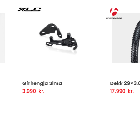
hengja Sima
Dekk 29×3.0 SE4
90
kr.
17.990
kr.
tja Í Körfu
Fljótlegt yfirlit
Setja Í Körfu
Fljótlegt y