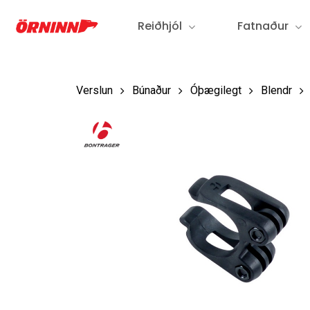
Fara
Reiðhjól
Fatnaður
í
aðalefni
Verslun
Búnaður
Óþægilegt
Blendr
Ýttu á Enter til að leita eða ESC til að loka