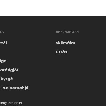
TA
UPPLÝSINGAR
æði
Skilmálar
Útrás
eiga
laráðgjöf
ábyrgð
TREK barnahjól
ninn@orninn.is