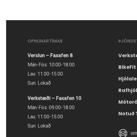
OPNUNARTÍMAR
ÞJÓNUS
Verkst
Verslun – Faxafen 8
Mán-Fös: 10.00-18.00
BikeFit
Lau: 11.00-15.00
Hjólal
Sun: Lokað
Rafhjó
Verkstæði – Faxafen 10
Mótor
Mán-Fös: 09.00-18.00
Notuð 
Lau: 11.00-15.00
Sun: Lokað
or