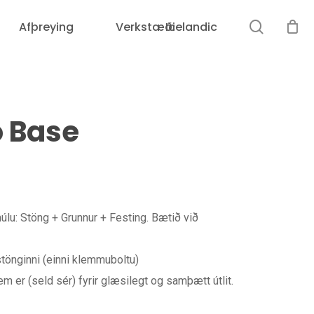
leit
Afþreying
Verkstæði
Icelandic
Karfan þín er tóm.
o Base
úlu: Stöng + Grunnur + Festing. Bætið við
Loka
leit
stönginni (einni klemmuboltu)
 er (seld sér) fyrir glæsilegt og samþætt útlit.