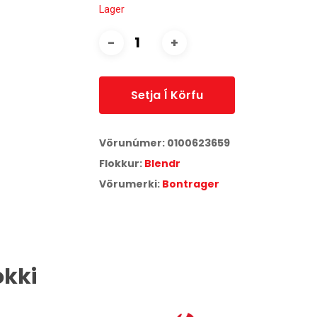
Lager
Setja Í Körfu
Vörunúmer:
0100623659
Flokkur:
Blendr
Vörumerki:
Bontrager
okki