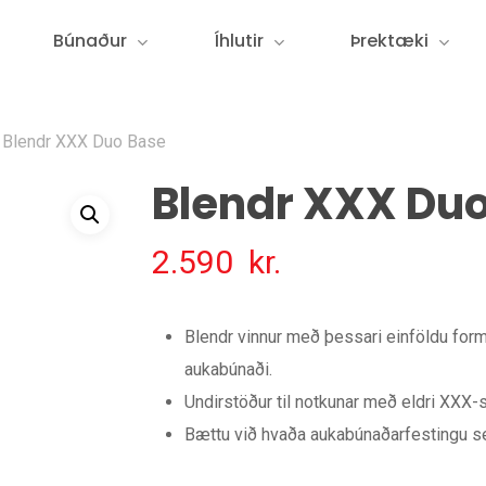
Búnaður
Íhlutir
Þrektæki
Blendr XXX Duo Base
Blendr XXX Du
2.590
kr.
Blendr vinnur með þessari einföldu form
aukabúnaði.
Undirstöður til notkunar með eldri XXX-
Bættu við hvaða aukabúnaðarfestingu sem