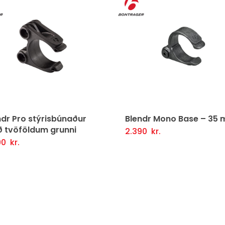
ndr Mono Base – 35 mm
Blendr hnakkfesting
390
kr.
990
kr.
etja Í Körfu
Fljótlegt yfirlit
Setja Í Körfu
Fljótlegt 