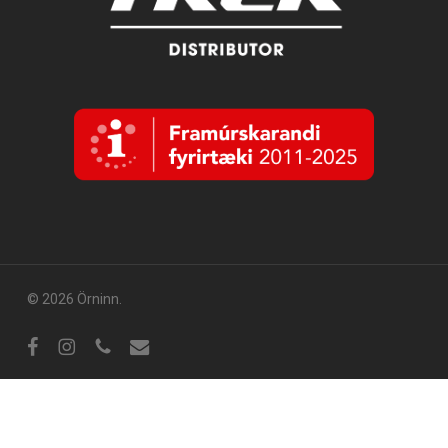
© 2026 Örninn.
Facebook
Instagram
sími
tölvupóstur