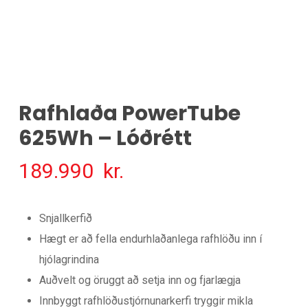
Rafhlaða PowerTube
625Wh – Lóðrétt
189.990
kr.
Snjallkerfið
Hægt er að fella endurhlaðanlega rafhlöðu inn í
hjólagrindina
Auðvelt og öruggt að setja inn og fjarlægja
Innbyggt rafhlöðustjórnunarkerfi tryggir mikla