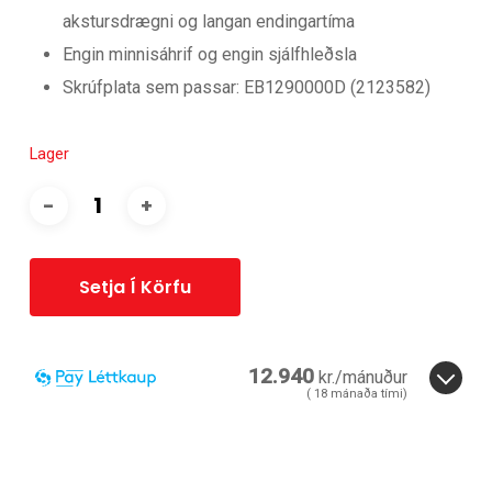
akstursdrægni og langan endingartíma
Engin minnisáhrif og engin sjálfhleðsla
Skrúfplata sem passar: EB1290000D (2123582)
Lager
Setja Í Körfu
12.940
kr./mánuður
(
18
mánaða tími)
3
6
12
18
24
36
18
mánuðir.
ára