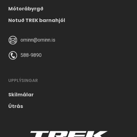
Mótorábyrgð
Notuð TREK barnahjól
orninn@orninn.is
588-9890
UPPLÝSINGAR
Skilmálar
Útrás