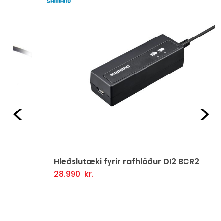
Fyrri
Næ
Hleðslutæki fyrir rafhlöður DI2 BCR2
28.990
kr.
Setja Í Körfu