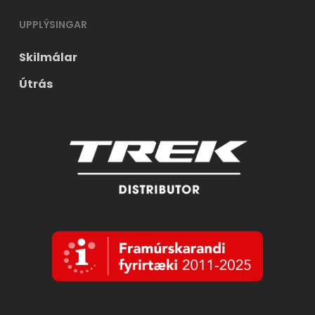
UPPLÝSINGAR
Skilmálar
Útrás