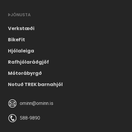
ÞJÓNUSTA
Verkstæði
BikeFit
Hjólaleiga
Rafhjólaráðgjöf
Mótorábyrgð
Notuð TREK barnahjól
orninn@orninn.is
588-9890