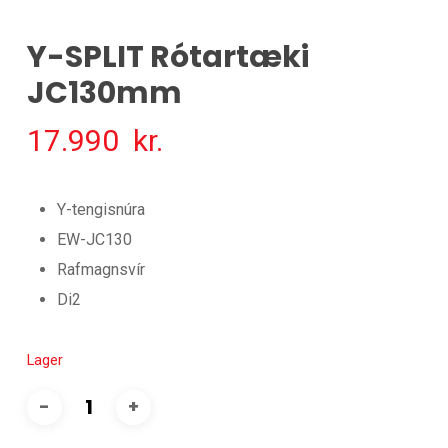
Y-SPLIT Rótartæki
JC130mm
17.990
kr.
Y-tengisnúra
EW-JC130
Rafmagnsvír
Di2
Lager