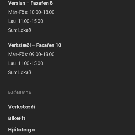
Verslun – Faxafen 8
að
Mán-Fös: 10.00-18.00
velja
Lau: 11.00-15.00
valmöguleikana
Sun: Lokað
á
vörusíðunni.
Verkstæði – Faxafen 10
Mán-Fös: 09.00-18.00
Lau: 11.00-15.00
Sun: Lokað
ÞJÓNUSTA
Verkstæði
BikeFit
Hjólaleiga