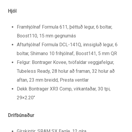
Hjól
Framhjólnaf Formula 611, þéttuð legur, 6 boltar,
Boost110, 15 mm gegnumás
Afturhjólnaf Formula DCL-141Q, innsigluð legur, 6
boltar, Shimano 10 fríhjólnaf, Boost141, 5 mm QR
Felgur: Bontrager Kovee, tvöfaldar veggjafelgur,
Tubeless Ready, 28 holur að framan, 32 holur að
aftan, 23 mm breidd, Presta ventlar
Dekk Bontrager XR3 Comp, vírkantaðar, 30 tpi,
29×2.20″
Drifbúnaður
Gírskiptir: SRAM SX Eagle, 12 gíra