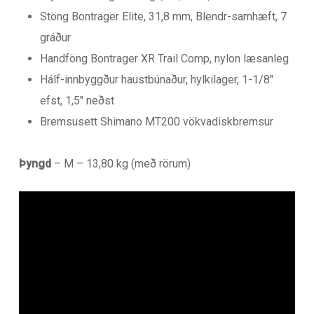
Stöng Bontrager Elite, 31,8 mm, Blendr-samhæft, 7
gráður
Handföng Bontrager XR Trail Comp, nylon læsanleg
Hálf-innbyggður haustbúnaður, hylkilager, 1-1/8″
efst, 1,5″ neðst
Bremsusett Shimano MT200 vökvadiskbremsur
Þyngd
– M – 13,80 kg (með rörum)