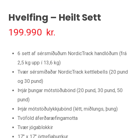
Hvelfing – Heilt Sett
199.990
kr.
6 sett af sérsmíðuðum NordicTrack handlóðum (frá
2,5 kg upp í 13,6 kg)
Tvær sérsmíðaðar NordicTrack kettlebells (20 pund
og 30 pund)
Þrjár þungar mótstöðubönd (20 pund, 30 pund, 50
pund)
Þrjár mótstöðulykkjubönd (létt, miðlungs, þung)
Tvöföld áferðaræfingamotta
Tvær jógablokkir
17" x 17" örtrefjaþurrkur