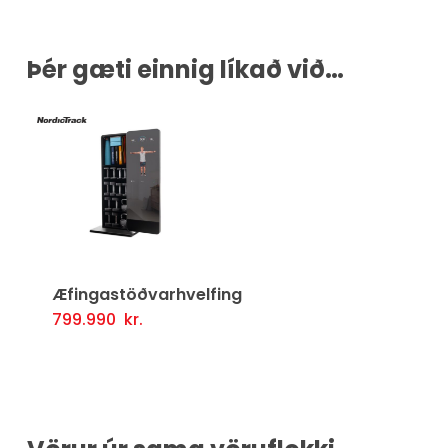
Þér gæti einnig líkað við…
Æfingastöðvarhvelfing
799.990
kr.
Setja Í Körfu