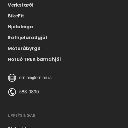
Verkstæði
BikeFit
Hjólaleiga
Rafhjólaráðgjöf
Mótorábyrgð
Notuð TREK barnahjól
orninn@orninn.is
588-9890
UPPLÝSINGAR