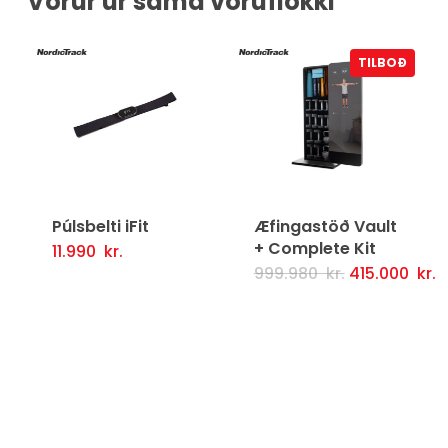
Vörur úr sama vöruflokki
TILBOÐ
Púlsbelti iFit
Æfingastöð Vault
+ Complete Kit
11.990
kr.
Setja Í Körfu
Upphaflegt
N
999.980
kr.
415.000
kr.
Valmöguleikarar
verð
v
var:
er
999.980
4
kr.
kr