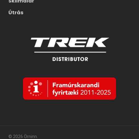
Skilmálar
Útrás
© 2026 Örninn.