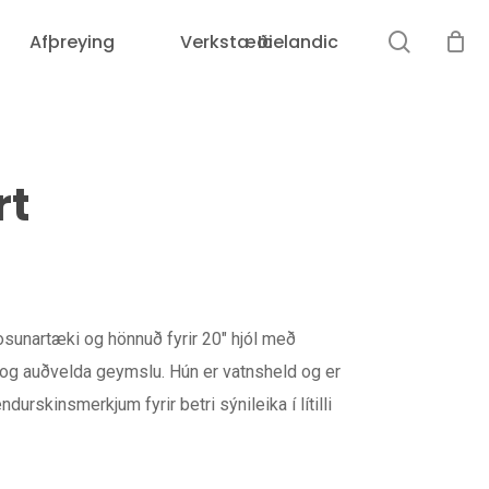
leit
Afþreying
Verkstæði
Icelandic
Karfan þín er tóm.
rt
osunartæki og hönnuð fyrir 20″ hjól með
og auðvelda geymslu. Hún er vatnsheld og er
skinsmerkjum fyrir betri sýnileika í lítilli