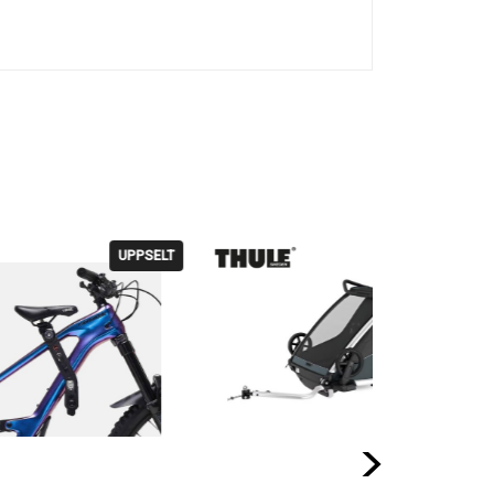
PPSELT
Næst