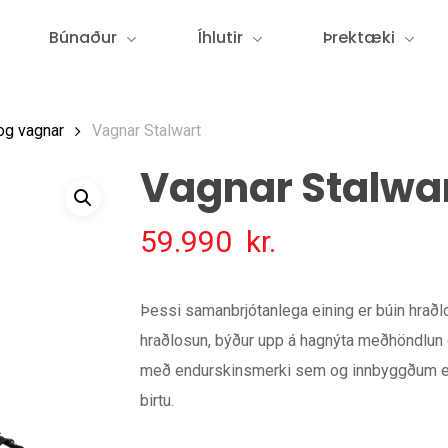
Búnaður
Íhlutir
Þrektæki
og vagnar
Vagnar Stalwart
Vagnar Stalwa
59.990
kr.
Þessi samanbrjótanlega eining er búin hraðl
hraðlosun, býður upp á hagnýta meðhöndlun 
með endurskinsmerki sem og innbyggðum endur
birtu.