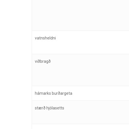
vatnsheldni
viðbragð
hámarks burðargeta
stærð hjólasetts