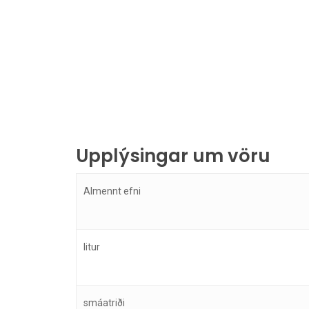
Upplýsingar um vöru
Almennt efni
litur
smáatriði