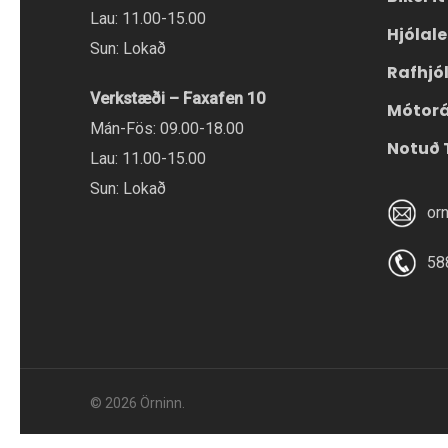
vörusíðunni.
Lau: 11.00-15.00
Hjólal
Sun: Lokað
Rafhjó
Verkstæði – Faxafen 10
Mótor
Mán-Fös: 09.00-18.00
Notuð 
Lau: 11.00-15.00
Sun: Lokað
or
58
© 2026 Örninn.