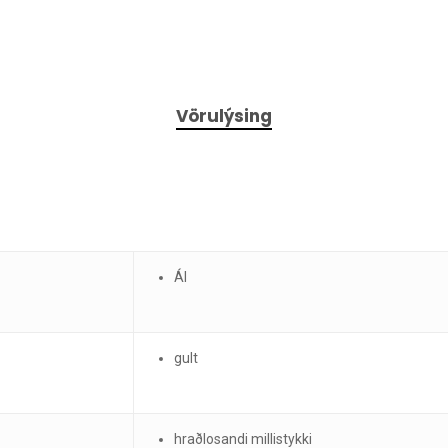
Vörulýsing
Ál
gult
hraðlosandi millistykki