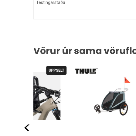
festingarstaða
Vörur úr sama vörufl
UPPSELT
Fyrri