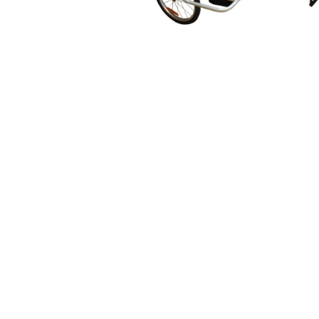
Ýttu á Enter til að leita eða ESC til að loka