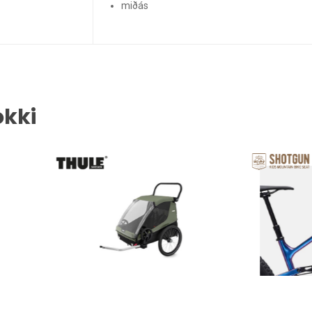
miðás
okki
U