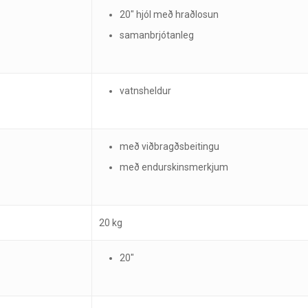
20″ hjól með hraðlosun
samanbrjótanleg
vatnsheldur
með viðbragðsbeitingu
með endurskinsmerkjum
20 kg
20″