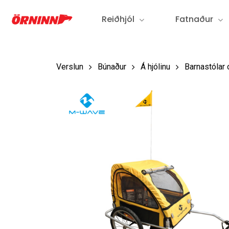
Fara
Reiðhjól
Fatnaður
í
aðalefni
Verslun
Búnaður
Á hjólinu
Barnastólar 