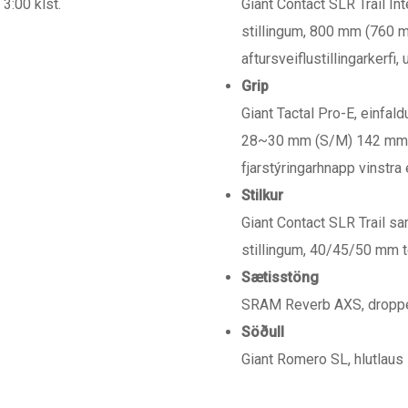
3:00 klst.
Giant Contact SLR Trail In
stillingum, 800 mm (760 
aftursveiflustillingarkerfi
Grip
Giant Tactal Pro-E, einfal
28~30 mm (S/M) 142 mm 2
fjarstýringarhnapp vinstra
Stilkur
Giant Contact SLR Trail sa
stillingum, 40/45/50 mm te
Sætisstöng
SRAM Reverb AXS, dropper
Söðull
Giant Romero SL, hlutlaus