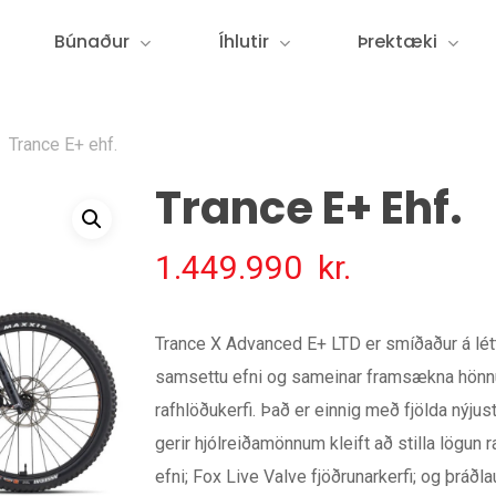
Búnaður
Íhlutir
Þrektæki
Trance E+ ehf.
Trance E+ Ehf.
1.449.990
kr.
Trance X Advanced E+ LTD er smíðaður á lé
samsettu efni og sameinar framsækna hönnu
rafhlöðukerfi. Það er einnig með fjölda nýjus
gerir hjólreiðamönnum kleift að stilla lögu
efni; Fox Live Valve fjöðrunarkerfi; og þrá