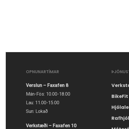
í
boði
boði
í
í
mörgum
mörgum
útgáfum.
útgáfum.
Hægt
Hægt
er
er
að
að
velja
OPNUNARTÍMAR
ÞJÓNUS
velja
valmöguleikana
valmöguleikana
Verkst
Verslun – Faxafen 8
á
á
Mán-Fös: 10.00-18.00
vörusíðunni.
BikeFit
vörusíðunni.
Lau: 11.00-15.00
Hjólal
Sun: Lokað
Rafhjó
Verkstæði – Faxafen 10