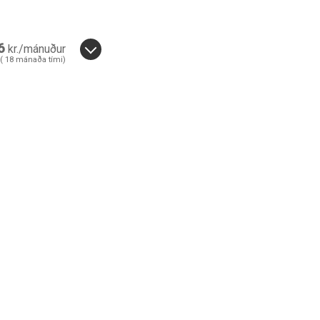
6
kr./mánuður
(
18
mánaða tími)
36
18
mánuðir.
nuði.