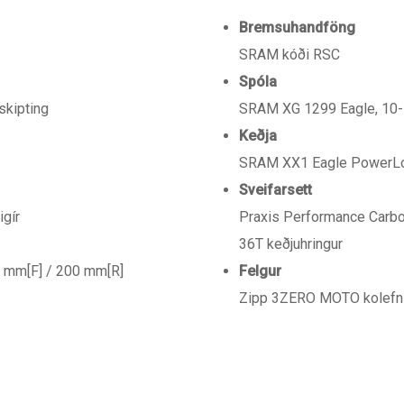
Bremsuhandföng
SRAM kóði RSC
Spóla
skipting
SRAM XG 1299 Eagle, 10-5
Keðja
SRAM XX1 Eagle PowerLoc
Sveifarsett
gír
Praxis Performance Carbo
36T keðjuhringur
0 mm[F] / 200 mm[R]
Felgur
Zipp 3ZERO MOTO kolefni