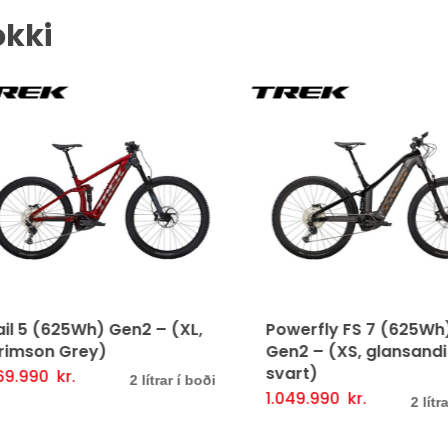
okki
l 5 (625Wh) Gen2 – (XL,
Powerfly FS 7 (625Wh)
mson Grey)
Gen2 – (XS, glansandi
svart)
.990
kr.
Þessi
lmöguleikarar
Fljótlegt yfirlit
2 lítrar í boði
1.049.990
kr.
Þessi
Valmöguleikarar
Fljót
2 lítrar 
vara
vara
er