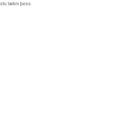
elstu tækni þess.
Loka
leit