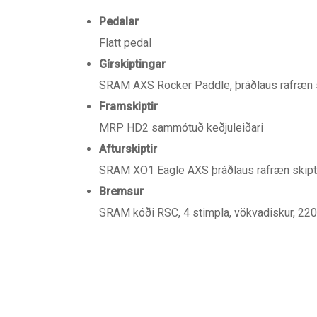
Pedalar
Flatt pedal
Gírskiptingar
SRAM AXS Rocker Paddle, þráðlaus rafræn 
Framskiptir
MRP HD2 sammótuð keðjuleiðari
Afturskiptir
SRAM XO1 Eagle AXS þráðlaus rafræn skipti
Bremsur
SRAM kóði RSC, 4 stimpla, vökvadiskur, 22