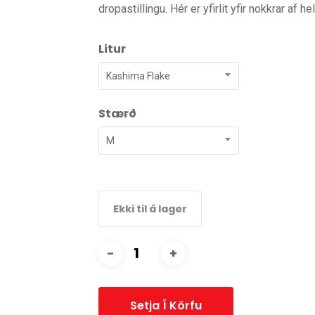
dropastillingu. Hér er yfirlit yfir nokkrar af h
Litur
Kashima Flake
Stærð
M
Ekki til á lager
Setja Í Körfu