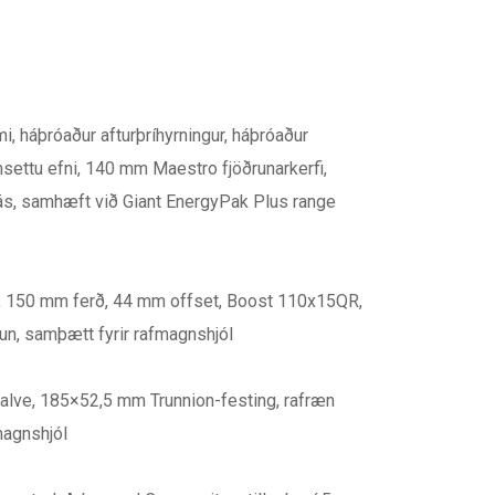
, háþróaður afturþríhyrningur, háþróaður
msettu efni, 140 mm Maestro fjöðrunarkerfi,
ás, samhæft við Giant EnergyPak Plus range
e, 150 mm ferð, 44 mm offset, Boost 110x15QR,
un, samþætt fyrir rafmagnshjól
Valve, 185×52,5 mm Trunnion-festing, rafræn
magnshjól