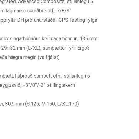
tegrated, Advanced Composite, stillanleg í 5
mm lágmarks skurðbreidd), 7/8/9°
, uppfyllir DH prófunarstaðal, GPS festing fylgir
dur læsingarbúnaður, keilulaga hönnun, 135 mm
9~32 mm (L/XL), samþættur fyrir Ergo3
 eða hægra megin (valfrjálst)
mþætt, háþróað samsett efni, stillanleg í 5
ygjusvið, +3°/0°/-3° stillingarkerfi
, 30,9 mm (S:125, M:150, L/XL:170)