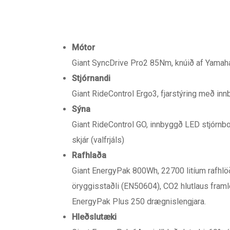
Mótor
Giant SyncDrive Pro2 85Nm, knúið af Yamah
Stjórnandi
Giant RideControl Ergo3, fjarstýring með inn
Sýna
Giant RideControl GO, innbyggð LED stjórnb
skjár (valfrjáls)
Rafhlaða
Giant EnergyPak 800Wh, 22700 litíum rafhl
öryggisstaðli (EN50604), CO2 hlutlaus framl
EnergyPak Plus 250 drægnislengjara.
Hleðslutæki