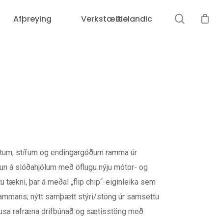
leit
Afþreying
Verkstæði
Icelandic
ttum, stífum og endingargóðum ramma úr
n á slóðahjólum með öflugu nýju mótor- og
tu tækni, þar á meðal „flip chip“-eiginleika sem
n rammans; nýtt samþætt stýri/stöng úr samsettu
ðlausa rafræna drifbúnað og sætisstöng með