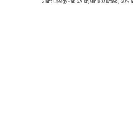
Giant EnergyPak 6A snjallhleðslutæki, 60% á 