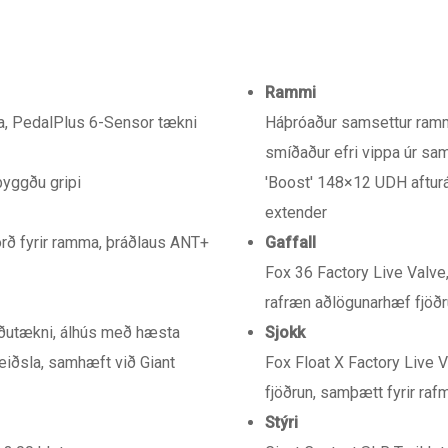
Rammi
a, PedalPlus 6-Sensor tækni
Háþróaður samsettur rammi
smíðaður efri vippa úr sa
byggðu gripi
'Boost' 148×12 UDH aftur
extender
orð fyrir ramma, þráðlaus ANT+
Gaffall
Fox 36 Factory Live Valv
rafræn aðlögunarhæf fjöðr
öðutækni, álhús með hæsta
Sjokk
eiðsla, samhæft við Giant
Fox Float X Factory Live 
fjöðrun, samþætt fyrir raf
Stýri