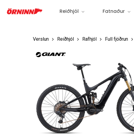
Fara
Reiðhjól
Fatnaður
í
aðalefni
Verslun
Reiðhjól
Rafhjól
Full fjöðrun