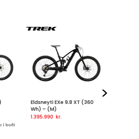
Næst
Eldsneyti EXe 9.8 XT (360
Eldsneyti 
Wh) – (M)
L
1.395.990
kr.
1.095.000
Þessi
Valmöguleikarar
Fljótlegt yfirlit
Valmögule
legt yfirlit
í boði
vara
er