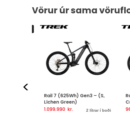
Vörur úr sama vörufl
UPPSELT
Fyrri
n2 – S
Rail 7 (625Wh) Gen3 – (S,
Rai
Lichen Green)
Cri
Þessi
Fljótlegt yfirlit
1.099.990
kr.
969
Þessi
Valmöguleikarar
Fljótlegt yfirlit
Va
2 lítrar í boði
vara
vara
er
er
í