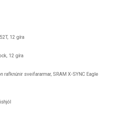
2T, 12 gíra
k, 12 gíra
n rafknúnir sveifararmar, SRAM X-SYNC Eagle
shjól