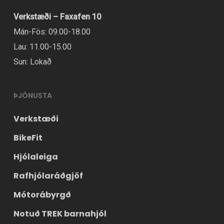
Verkstæði – Faxafen 10
Mán-Fös: 09.00-18.00
Lau: 11.00-15.00
Sun: Lokað
ÞJÓNUSTA
Verkstæði
BikeFit
Hjólaleiga
Rafhjólaráðgjöf
Mótorábyrgð
Notuð TREK barnahjól