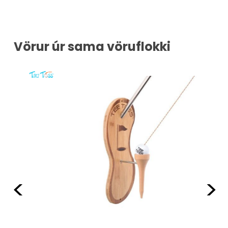
Vörur úr sama vöruflokki
Fyrri
Næ