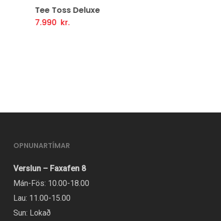
Tee Toss Deluxe
7.990
kr.
Setja Í Körfu
OPNUNARTÍMAR
Verslun – Faxafen 8
Mán-Fös: 10.00-18.00
Lau: 11.00-15.00
Sun: Lokað