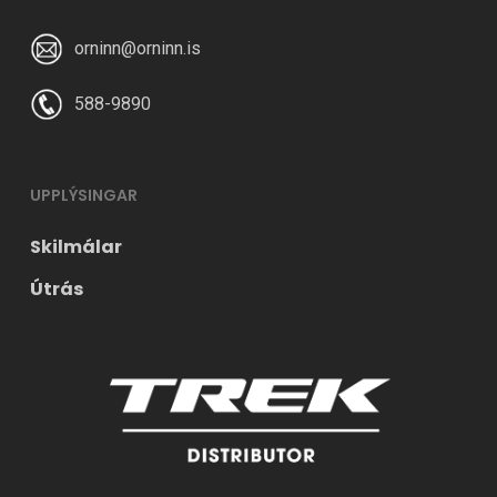
orninn@orninn.is
588-9890
UPPLÝSINGAR
Skilmálar
Útrás