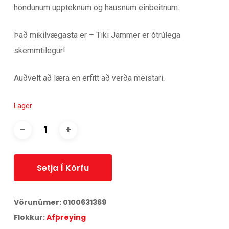
höndunum uppteknum og hausnum einbeitnum.
Það mikilvægasta er – Tiki Jammer er ótrúlega
skemmtilegur!
Auðvelt að læra en erfitt að verða meistari.
Lager
Setja Í Körfu
Vörunúmer:
0100631369
Flokkur:
Afþreying