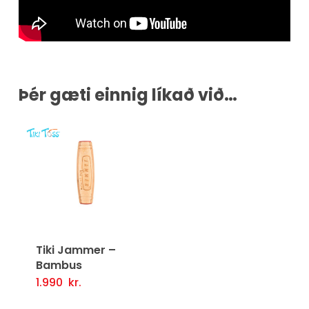
Þér gæti einnig líkað við…
Tiki Jammer –
Bambus
1.990
kr.
Setja Í Körfu