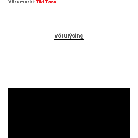
Vörumerki:
Tiki Toss
Vörulýsing