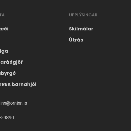
TA
UPPLÝSINGAR
æði
Skilmálar
Útrás
eiga
laráðgjöf
ábyrgð
TREK barnahjól
ninn@orninn.is
8-9890