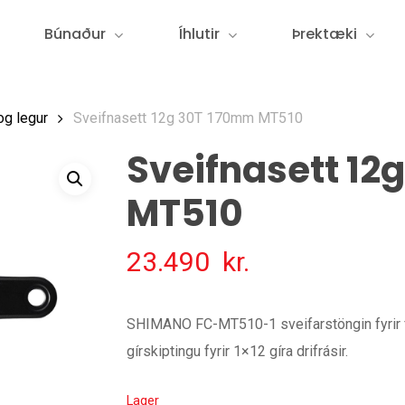
Búnaður
Íhlutir
Þrektæki
og legur
Sveifnasett 12g 30T 170mm MT510
Sveifnasett 12
MT510
23.490
kr.
SHIMANO FC-MT510-1 sveifarstöngin fyrir f
gírskiptingu fyrir 1×12 gíra drifrásir.
Lager