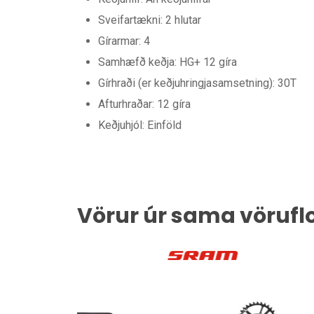
Sveifartækni: 2 hlutar
Gírarmar: 4
Samhæfð keðja: HG+ 12 gíra
Gírhraði (er keðjuhringjasamsetning): 30T
Afturhraðar: 12 gíra
Keðjuhjól: Einföld
Vörur úr sama vörufl