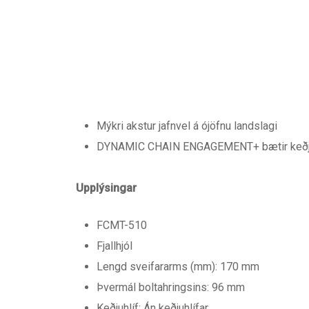
Mýkri akstur jafnvel á ójöfnu landslagi
DYNAMIC CHAIN ​​ENGAGEMENT+ bætir keðjuv
Upplýsingar
FCMT-510
Fjallhjól
Lengd sveifararms (mm): 170 mm
Þvermál boltahringsins: 96 mm
Keðjuhlíf: Án keðjuhlífar