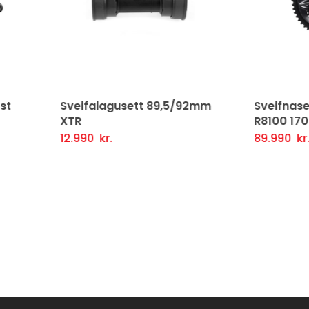
ifalagusett 89,5/92mm
Sveifnasett 12g 52/36T
R8100 170mm
990
kr.
89.990
kr.
tja Í Körfu
Fljótlegt yfirlit
Setja Í Körfu
Fljótlegt y