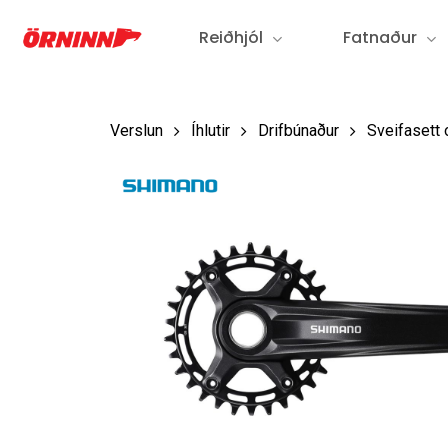
Fara
Reiðhjól
Fatnaður
í
aðalefni
Verslun
Íhlutir
Drifbúnaður
Sveifasett 