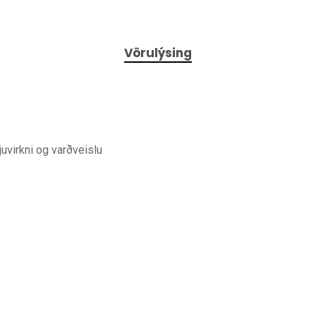
Vörulýsing
irkni og varðveislu