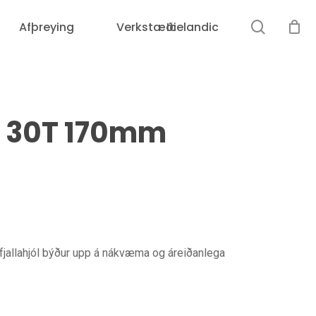
leit
Afþreying
Verkstæði
Icelandic
Karfan þín er tóm.
g 30T 170mm
jallahjól býður upp á nákvæma og áreiðanlega