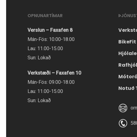
OPNUNARTÍMAR
ÞJÓNUS
Verkst
Verslun – Faxafen 8
Mán-Fös: 10.00-18.00
BikeFit
Lau: 11.00-15.00
Hjólal
Sun: Lokað
Rafhjó
Verkstæði – Faxafen 10
Mótor
Mán-Fös: 09.00-18.00
Notuð 
Lau: 11.00-15.00
Sun: Lokað
or
58