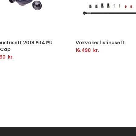
vakerfislínusett
Demparapumpa
rekari Upplýsingar
Frekari Upplýsingar
490
kr.
3.990
kr.
ljótlegt yfirlit
Fljótlegt yfirlit