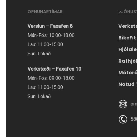
OPNUNARTÍMAR
ÞJÓNUS
Verkst
Verslun – Faxafen 8
Mán-Fös: 10.00-18.00
BikeFit
Lau: 11.00-15.00
Hjólal
Sun: Lokað
Rafhjó
Verkstæði – Faxafen 10
Mótor
Mán-Fös: 09.00-18.00
Notuð 
Lau: 11.00-15.00
Sun: Lokað
or
58