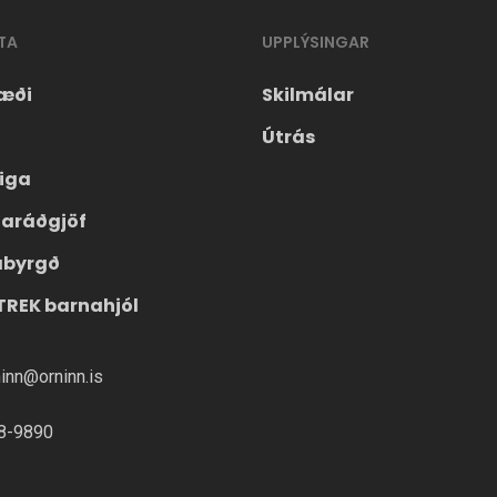
TA
UPPLÝSINGAR
æði
Skilmálar
Útrás
eiga
laráðgjöf
ábyrgð
TREK barnahjól
ninn@orninn.is
8-9890