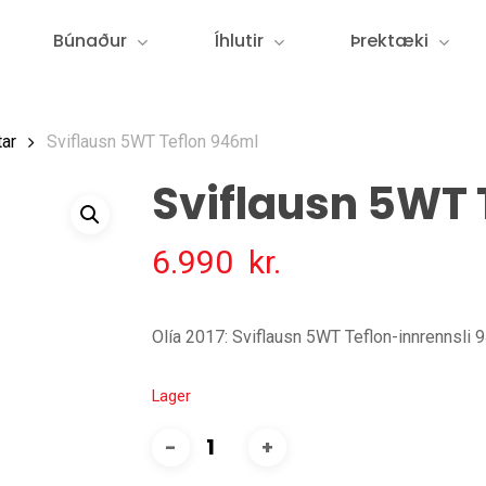
Búnaður
Íhlutir
Þrektæki
ar
Sviflausn 5WT Teflon 946ml
Sviflausn 5WT 
6.990
kr.
Olía 2017: Sviflausn 5WT Teflon-innrennsli 
Lager