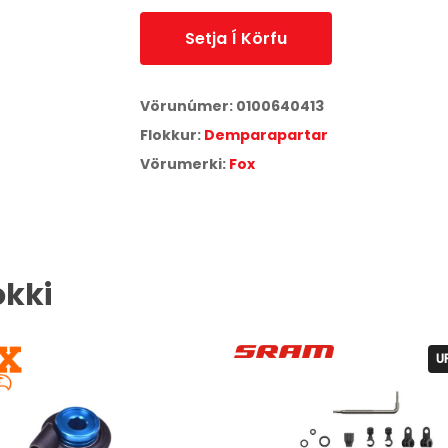
Setja Í Körfu
Vörunúmer:
0100640413
Flokkur:
Demparapartar
Vörumerki:
Fox
okki
UPPSELT
U