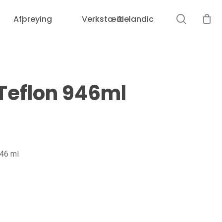
leit
Afþreying
Verkstæði
Icelandic
Karfan þín er tóm.
Teflon 946ml
946 ml
Loka
leit