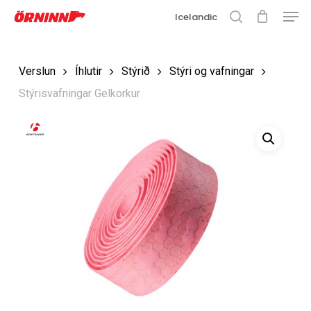
Matse
Fara
Icelandic
í
leit
Loka
aðalefni
valmyn
Loka
Verslun
Íhlutir
Stýrið
Stýri og vafningar
leit
Stýrisvafningar Gelkorkur