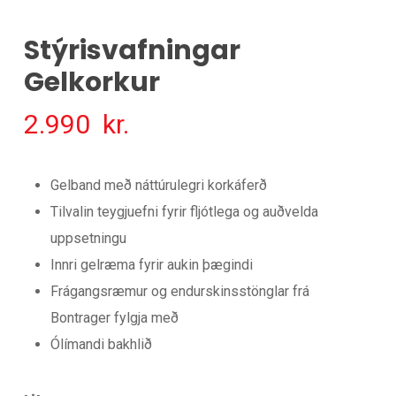
Stýrisvafningar
Gelkorkur
2.990
kr.
Gelband með náttúrulegri korkáferð
Tilvalin teygjuefni fyrir fljótlega og auðvelda
uppsetningu
Innri gelræma fyrir aukin þægindi
Frágangsræmur og endurskinsstönglar frá
Bontrager fylgja með
Ólímandi bakhlið