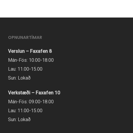
í
mörgum
útgáfum.
Hægt
OPNUNARTÍMAR
er
Verslun – Faxafen 8
að
Mán-Fös: 10.00-18.00
velja
Lau: 11.00-15.00
valmöguleikana
Sun: Lokað
á
vörusíðunni.
Verkstæði – Faxafen 10
Mán-Fös: 09.00-18.00
Lau: 11.00-15.00
Sun: Lokað