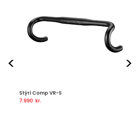
Fyrri
Næ
Stýri Comp VR-S
7.990
kr.
Þessi
Valmöguleikarar
i
vara
er
í
boði