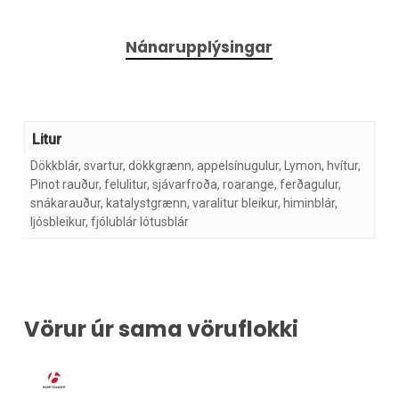
Nánarupplýsingar
Litur
Dökkblár, svartur, dökkgrænn, appelsínugulur, Lymon, hvítur,
Pinot rauður, felulitur, sjávarfroða, roarange, ferðagulur,
snákarauður, katalystgrænn, varalitur bleikur, himinblár,
ljósbleikur, fjólublár lótusblár
Vörur úr sama vöruflokki