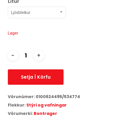
Litur
Ljósbleikur
Lager
Setja Í Körfu
Vörunúmer:
0100624495/534774
Flokkur:
Stýri og vafningar
Vörumerki:
Bontrager