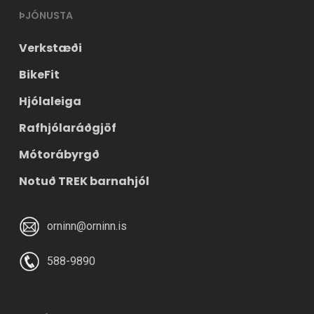
ÞJÓNUSTA
Verkstæði
BikeFit
Hjólaleiga
Rafhjólaráðgjöf
Mótorábyrgð
Notuð TREK barnahjól
orninn@orninn.is
588-9890