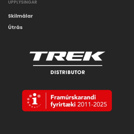
UPPLÝSINGAR
Skilmálar
Útrás