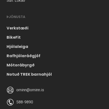
Sun: Lokað
ÞJÓNUSTA
Verkstæði
BikeFit
Hjólaleiga
Rafhjólaráðgjöf
Mótorábyrgð
Notuð TREK barnahjól
orninn@orninn.is
588-9890