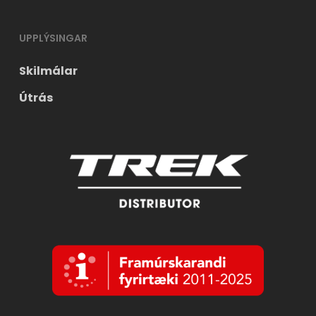
UPPLÝSINGAR
Skilmálar
Útrás