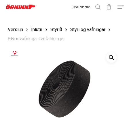
Matse
Fara
Icelandic
í
leit
Loka
aðalefni
valmyn
Loka
Verslun
Íhlutir
Stýrið
Stýri og vafningar
leit
Stýrisvafningar tvöfaldur gel