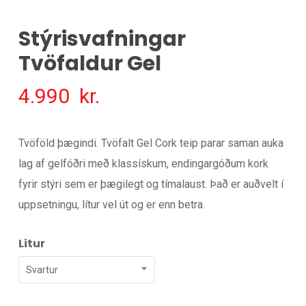
Stýrisvafningar
Tvöfaldur Gel
4.990
kr.
Tvöföld þægindi. Tvöfalt Gel Cork teip parar saman auka
lag af gelfóðri með klassískum, endingargóðum kork
fyrir stýri sem er þægilegt og tímalaust. Það er auðvelt í
uppsetningu, lítur vel út og er enn betra.
Litur
Svartur