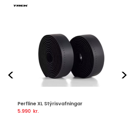
Fyrri
Næ
Perfline XL Stýrisvafningar
5.990
kr.
Setja Í Körfu