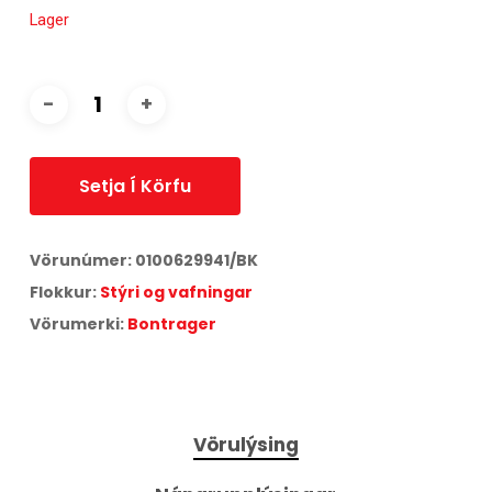
Lager
Setja Í Körfu
Vörunúmer:
0100629941/BK
Flokkur:
Stýri og vafningar
Vörumerki:
Bontrager
Vörulýsing