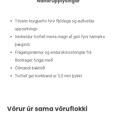
Nánarupplýsingar
Tilvalin teygjuefni fyrir fljótlega og auðvelda
uppsetningu
Inniheldur tvöfalt meira magn af geli fyrir hámarks
þægindi
Frágangsræmur og endurskinsstönglar frá
Bontrager fylgja með
Ólímandi bakhlið
Tvöfalt gel korkband er 3,0 mm þykkt
Vörur úr sama vöruflokki