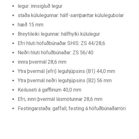
legur: innsigluð legur
staða kúlulegunnar: hálf-samþættar kúlulegubolar
hæð 15 mm
Breytileiki legunnar: hálfhylki kúlulegur
Efri hluti höfuðbúnaðar SHIS: ZS 44/28,6
Neðri hluti höfuðbúnaðar: ZS 56/40
innra þvermál 28,6 mm
Ytra þvermál (efri) leguhjúpsins (B1) 44,0 mm
Ytra þvermál neðri leguhjúpsins (B2) 56 mm
Keiluseti á gafflinum 40,0 mm
Efri, innri þvermál lásmötunnar 28,6 mm
Festingarstaða: gaffall, festing á höfuðbúnaðarröri