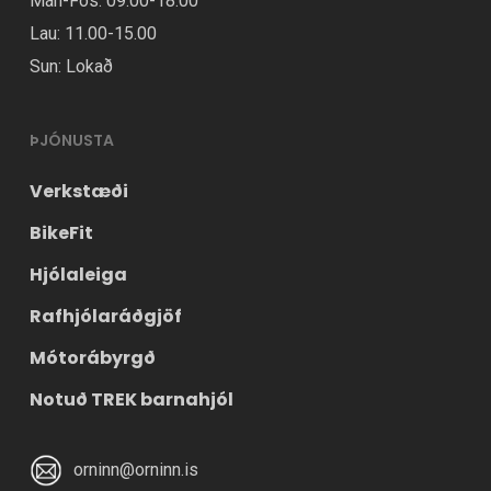
Mán-Fös: 09.00-18.00
Lau: 11.00-15.00
Sun: Lokað
ÞJÓNUSTA
Verkstæði
BikeFit
Hjólaleiga
Rafhjólaráðgjöf
Mótorábyrgð
Notuð TREK barnahjól
orninn@orninn.is