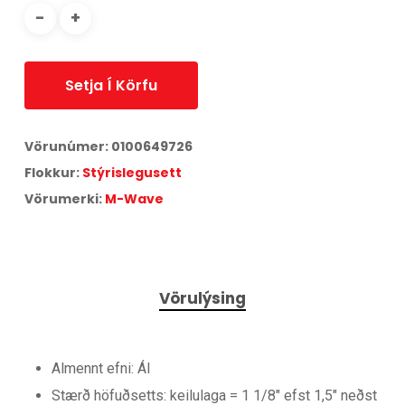
Setja Í Körfu
Vörunúmer:
0100649726
Flokkur:
Stýrislegusett
Vörumerki:
M-Wave
Vörulýsing
Almennt efni: Ál
Stærð höfuðsetts: keilulaga = 1 1/8″ efst 1,5″ neðst