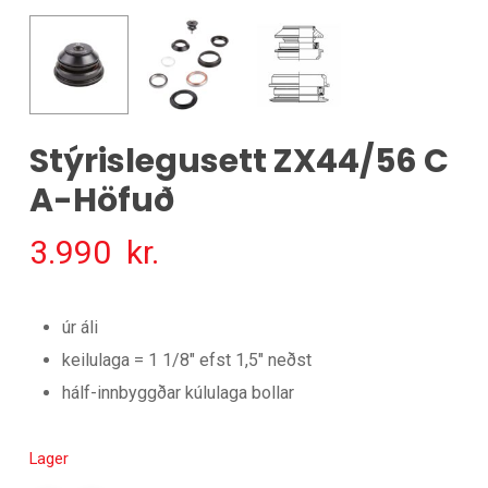
Stýrislegusett ZX44/56 C
A-Höfuð
3.990
kr.
úr áli
keilulaga = 1 1/8″ efst 1,5″ neðst
hálf-innbyggðar kúlulaga bollar
Lager