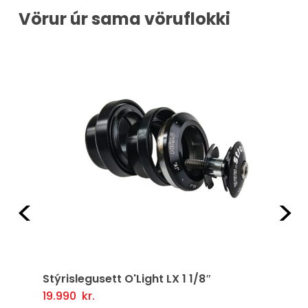
Vörur úr sama vöruflokki
Fyrri
Næ
Stýrislegusett O'Light LX 1 1/8″
19.990
kr.
Setja Í Körfu