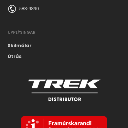
588-9890
UPPLÝSINGAR
Skilmálar
Útrás