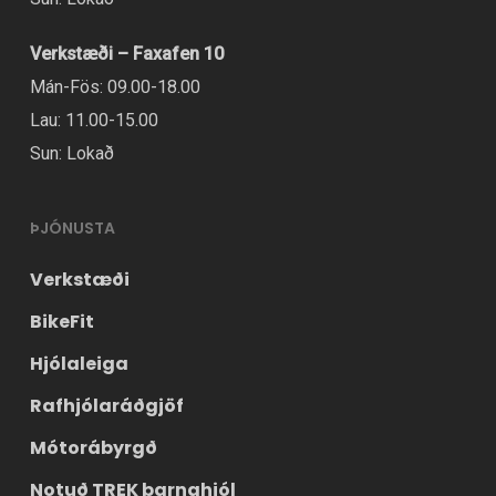
á
vörusíðunni.
Verkstæði – Faxafen 10
Mán-Fös: 09.00-18.00
Lau: 11.00-15.00
Sun: Lokað
ÞJÓNUSTA
Verkstæði
BikeFit
Hjólaleiga
Rafhjólaráðgjöf
Mótorábyrgð
Notuð TREK barnahjól