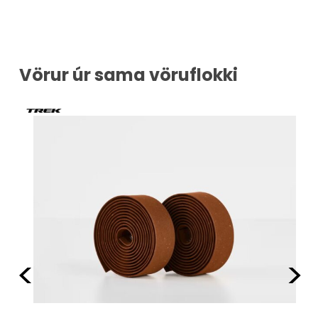
Vörur úr sama vöruflokki
Fyrri
Næ