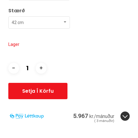
Stærð
42 cm
Lager
Setja Í Körfu
5.967
kr./mánuður
(
3
mánuðir)
3
mánuðir.