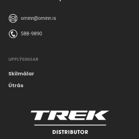
orninn@orninn.is
588-9890
UPPLÝSINGAR
Skilmálar
Útrás