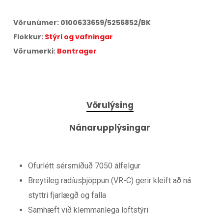
3
Miðað við
3
greiðslur á
17,25
% vöxtum.
Vörunúmer:
0100633659/5256852/BK
Aðeins
1,11
% lántökugjald og
95
kr. færslugjald á mánuði.
Flokkur:
Stýri og vafningar
Árleg hlutfallstala kostnaður:
42,75
%.
Heildarkostnaður:
17.902
kr.
Vörumerki:
Bontrager
Vörulýsing
Nánarupplýsingar
Ofurlétt sérsmíðuð 7050 álfelgur
Breytileg radíusþjöppun (VR-C) gerir kleift að ná
styttri fjarlægð og falla
Samhæft við klemmanlega loftstýri