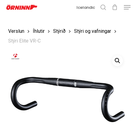
Matse
Fara
Icelandic
í
leit
Loka
aðalefni
valmyn
Loka
Verslun
Íhlutir
Stýrið
Stýri og vafningar
leit
Stýri Elite VR-C