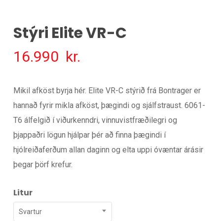
Stýri Elite VR-C
16.990
kr.
Mikil afköst byrja hér. Elite VR-C stýrið frá Bontrager er
hannað fyrir mikla afköst, þægindi og sjálfstraust. 6061-
T6 álfelgið í viðurkenndri, vinnuvistfræðilegri og
þjappaðri lögun hjálpar þér að finna þægindi í
hjólreiðaferðum allan daginn og elta uppi óvæntar árásir
þegar þörf krefur.
Litur
Svartur