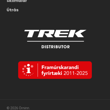
Skilmálar
Útrás
© 2026 Örninn.