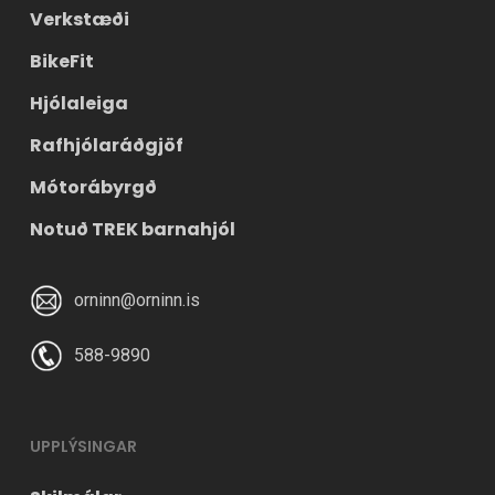
Verkstæði
BikeFit
Hjólaleiga
Rafhjólaráðgjöf
Mótorábyrgð
Notuð TREK barnahjól
orninn@orninn.is
588-9890
UPPLÝSINGAR