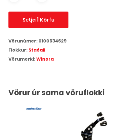
Setja Í Körfu
Vörunúmer:
0100634629
Flokkur:
Staðall
Vörumerki:
Winora
Vörur úr sama vöruflokki