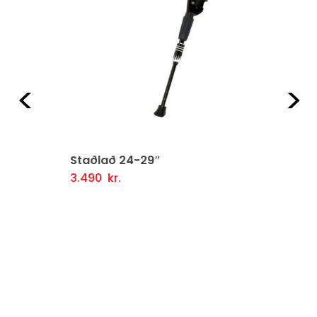
Fyrri
Næ
Staðlað 24-29″
3.490
kr.
Setja Í Körfu