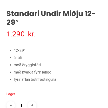
Standari Undir Miðju 12-
29″
1.290
kr.
12-29″
úr áli
með öryggisfóti
með kvarða fyrir lengd
fyrir aftan botnfestinguna
Lager