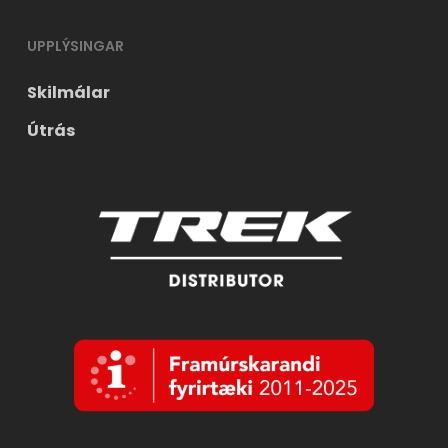
UPPLÝSINGAR
Skilmálar
Útrás