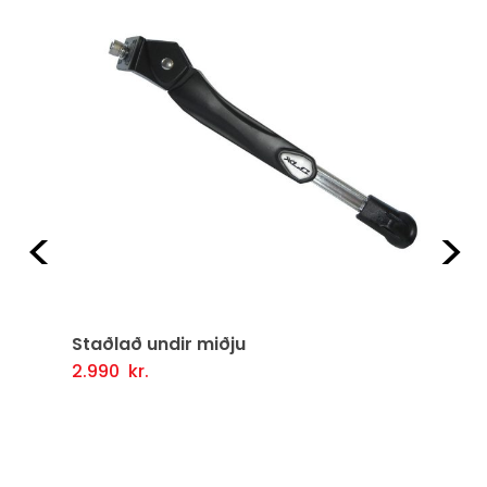
Fyrri
Næ
Staðlað undir miðju
2.990
kr.
Setja Í Körfu