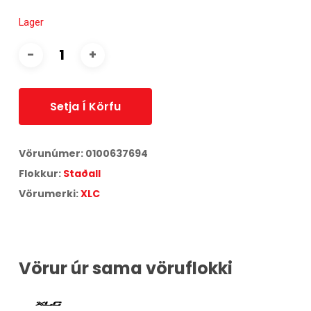
Lager
Setja Í Körfu
Vörunúmer:
0100637694
Flokkur:
Staðall
Vörumerki:
XLC
Vörur úr sama vöruflokki