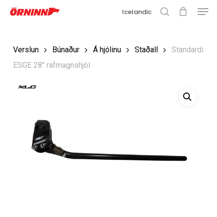
Matse
Fara
Icelandic
í
leit
Loka
aðalefni
valmyn
Loka
Verslun
Búnaður
Á hjólinu
Staðall
Standardi
leit
ESGE 28″ rafmagnshjól