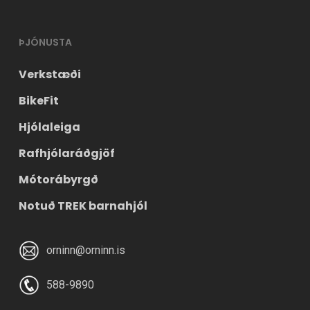
ÞJÓNUSTA
Verkstæði
BikeFit
Hjólaleiga
Rafhjólaráðgjöf
Mótorábyrgð
Notuð TREK barnahjól
orninn@orninn.is
588-9890