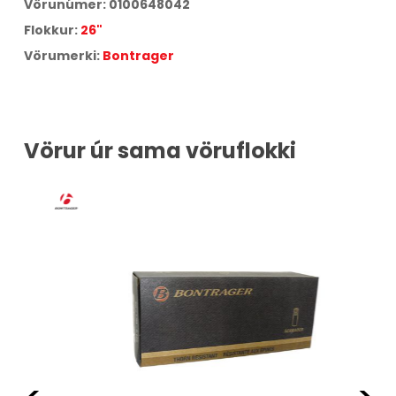
Vörunúmer:
0100648042
Flokkur:
26"
Vörumerki:
Bontrager
Vörur úr sama vöruflokki