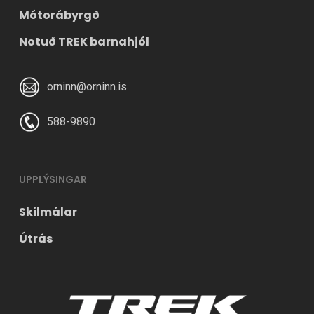
Mótorábyrgð
Notuð TREK barnahjól
orninn@orninn.is
588-9890
UPPLÝSINGAR
Skilmálar
Útrás