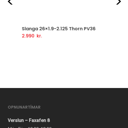
Fyrri
Næ
Slanga 26×1.9-2.125 Thorn PV36
2.990
kr.
Setja Í Körfu
OPNUNARTÍMAR
Verslun – Faxafen 8