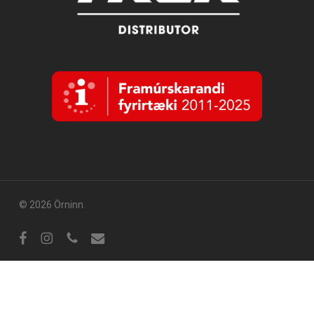
© 2026 Örninn.
Facebook
Instagram
sími
tölvupóstur