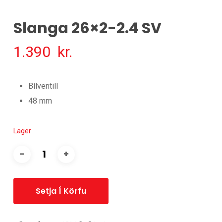
Slanga 26×2-2.4 SV
1.390
kr.
Bílventill
48 mm
Lager
Setja Í Körfu