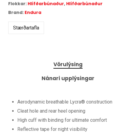
Flokkar:
Hlífðarbúnaður
,
Hlífðarbúnaður
Brand:
Endura
Stærðartafla
Vörulýsing
Nánari upplýsingar
Aerodynamic breathable Lycra® construction
Cleat hole and rear heel opening
High cuff with binding for ultimate comfort
Reflective tape for night visibility