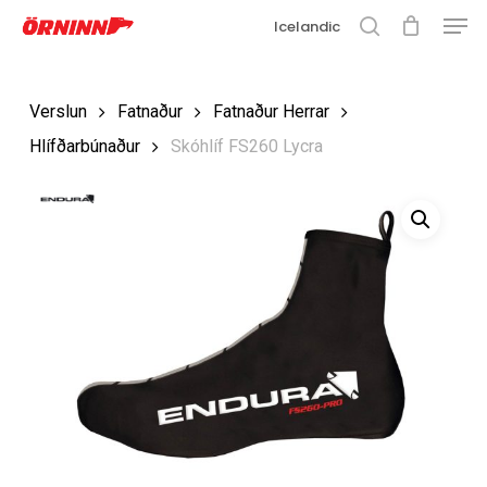
Men
Skip
Icelandic
to
search
Close
main
Menu
Verslun
Fatnaður
Fatnaður Herrar
content
Hlífðarbúnaður
Skóhlíf FS260 Lycra