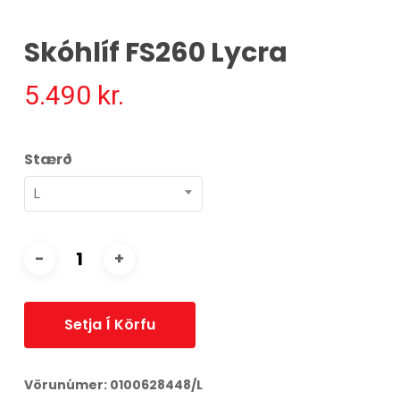
Skóhlíf FS260 Lycra
5.490
kr.
Stærð
L
Setja Í Körfu
Vörunúmer:
0100628448/L