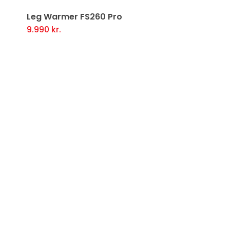
Leg Warmer FS260 Pro
9.990
kr.
This
i
product
has
multiple
variants.
The
options
may
be
chosen
on
the
product
page