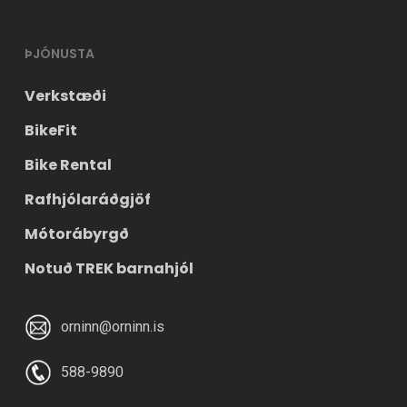
ÞJÓNUSTA
Verkstæði
BikeFit
Bike Rental
Rafhjólaráðgjöf
Mótorábyrgð
Notuð TREK barnahjól
orninn@orninn.is
588-9890