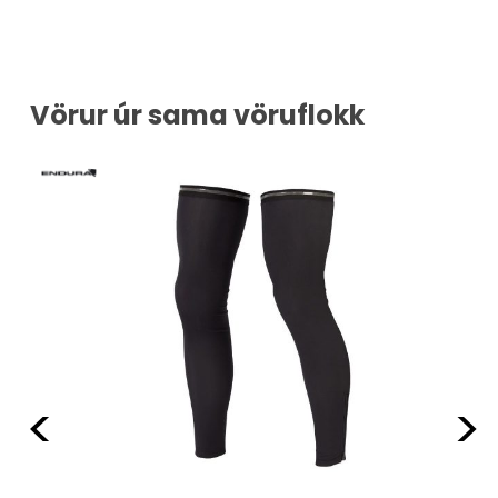
Vörur úr sama vöruflokk
Previous
Ne