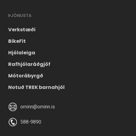
ÞJÓNUSTA
Verkstæði
BikeFit
Hjólaleiga
Rafhjólaráðgjöf
Mótorábyrgð
Notuð TREK barnahjól
orninn@orninn.is
588-9890