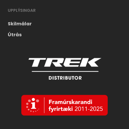
UPPLÝSINGAR
Skilmálar
Útrás