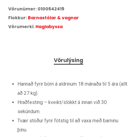
Vörunúmer:
0100642419
Flokkur:
Barnastólar & vagnar
Vörumerki:
Haglabyssa
Vörulýsing
Hannað fyrir börn á aldrinum 18 mánaða til 5 ára (allt
að 27 kg).
Hraðfesting – kveikt/slökkt á innan við 30
sekúndum.
Tvær stöður fyrir fótstig til að vaxa með barninu
þínu.