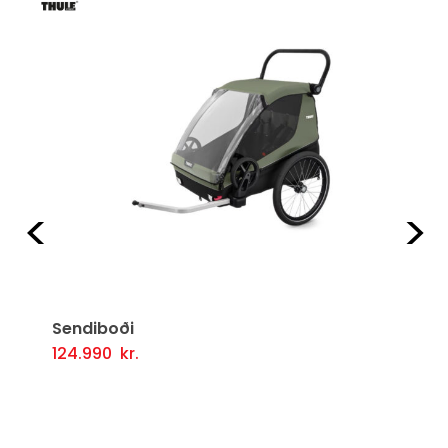
Fyrri
Næ
Sendiboði
124.990
kr.
Þessi
Valmöguleikarar
i
vara
er
í