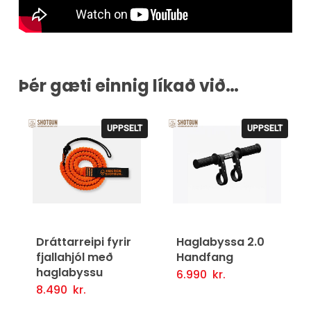
Þér gæti einnig líkað við…
UPPSELT
UPPSELT
Dráttarreipi fyrir
Haglabyssa 2.0
fjallahjól með
Handfang
haglabyssu
6.990
kr.
Frekari Upplýsingar
8.490
kr.
Frekari Upplýsingar