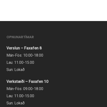
boði
í
mörgum
útgáfum.
Hægt
OPNUNARTÍMAR
er
Verslun – Faxafen 8
að
Mán-Fös: 10.00-18.00
velja
Lau: 11.00-15.00
valmöguleikana
Sun: Lokað
á
vörusíðunni.
Verkstæði – Faxafen 10
Mán-Fös: 09.00-18.00
Lau: 11.00-15.00
Sun: Lokað