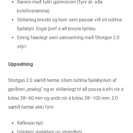
Rammi með fullri gúmmívörn (fyrir ál- eða
kolefnisramma).
Stillanleg breidd og horn sem passar við öll nútíma
fjallahjól. Engin þörf á að breyta hjólinu.
Einnig fáanlegt sem samsetning með Shotgun 2.0
stýri.
Uppsetning
Shotgun 2.0 sætið hentar öllum nútíma fjallahjólum af
gerðinni „analog“ og er stillanlegt til að passa á efri rör á
bilinu 38–60 mm og undir rör á bilinu 38–100 mm. 2.0
sætið hentar ekki fyrir:
Rafknúin hjól
Götuhjól, malarhjól og strandhjól