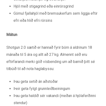
Hjól með stigagrind eða einrörsgrind
Gömul fjallahjól með bremsukerfum sem liggja eftir
efri eða hlið efri rörsins
Mátun
Shotgun 2.0 sætið er hannað fyrir börn á aldrinum 18
mánaða til 5 ára og allt að 27 kg. Almennt séð eru
eftirfarandi merki góð vísbending um að barnið þitt sé
tilbúið til að nota haglabyssu:
Þau geta setið án aðstoðar
Þeir geta fylgt grunnleiðbeiningum
Þau geta haldið sér vakandi (meðan á hjólaferðinni
stendur)