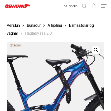
Matse
Fara
Icelandic
í
leit
Loka
aðalefni
valmyn
Loka
Verslun
Búnaður
Á hjólinu
Barnastólar og
leit
vagnar
Haglabyssa 2.0