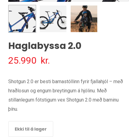
Haglabyssa 2.0
25.990
kr.
Shotgun 2.0 er besti barnastóllinn fyrir fjallahjól – með
hraðlosun og engum breytingum á hjólinu. Með
stillanlegum fótstigum vex Shotgun 2.0 með barninu
þínu.
Ekki til á lager