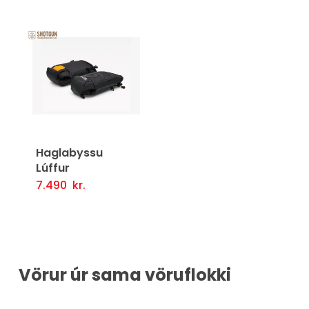
Haglabyssu
Lúffur
7.490
kr.
Setja Í Körfu
Vörur úr sama vöruflokki