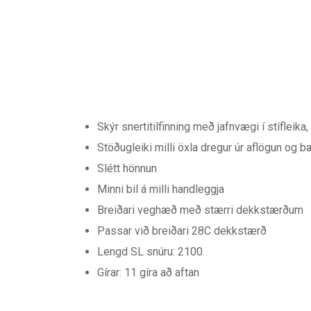
Skýr snertitilfinning með jafnvægi í stífleika
Stöðugleiki milli öxla dregur úr aflögun og b
Slétt hönnun
Minni bil á milli handleggja
Breiðari veghæð með stærri dekkstærðum
Passar við breiðari 28C dekkstærð
Lengd SL snúru: 2100
Gírar: 11 gíra að aftan