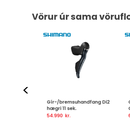
Vörur úr sama vörufl
Fyrri
fang Di2
Gír-/bremsuhandfang Di2
Gír
hægri 11 sek.
GR
54.990
kr.
69.
ljótlegt yfirlit
Setja Í Körfu
Fljótlegt yfirlit
Se