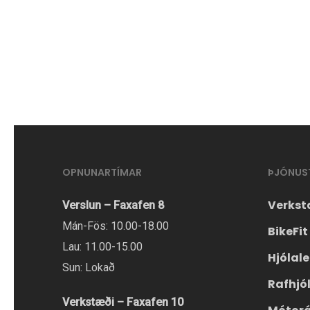
OPNUNARTÍMAR
ÞJÓNUS
Verkst
Verslun – Faxafen 8
Mán-Fös: 10.00-18.00
BikeFit
Lau: 11.00-15.00
Hjólal
Sun: Lokað
Rafhjó
Verkstæði – Faxafen 10