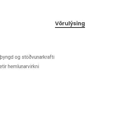
Vörulýsing
, þyngd og stöðvunarkrafti
ætir hemlunarvirkni