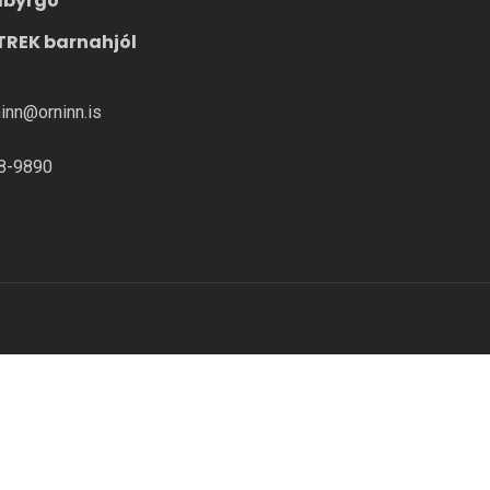
ábyrgð
TREK barnahjól
ninn@orninn.is
8-9890