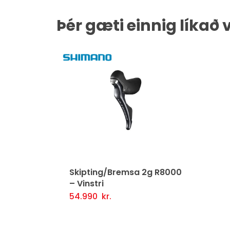
Þér gæti einnig líkað 
Skipting/Bremsa 2g R8000
– Vinstri
54.990
kr.
Setja Í Körfu
Fljótlegt yfirlit