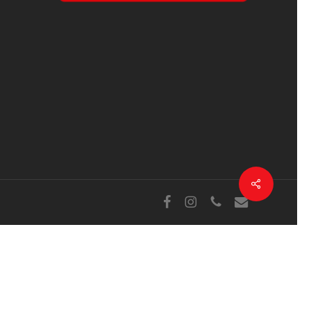
Deila
Facebook
Instagram
sími
tölvupóstur