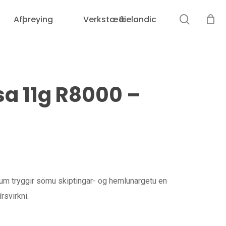
leit
Afþreying
Verkstæði
Icelandic
Karfan þín er tóm.
a 11g R8000 –
m tryggir sömu skiptingar- og hemlunargetu en
rsvirkni.