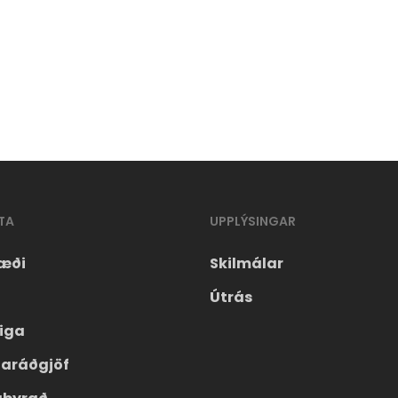
TA
UPPLÝSINGAR
æði
Skilmálar
Útrás
eiga
laráðgjöf