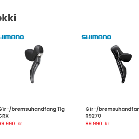
okki
-/bremsuhandfang 11g
Gír-/bremsuhandfang 
X
R9270
990
kr.
89.990
kr.
tja Í Körfu
Fljótlegt yfirlit
Setja Í Körfu
Fljótlegt y