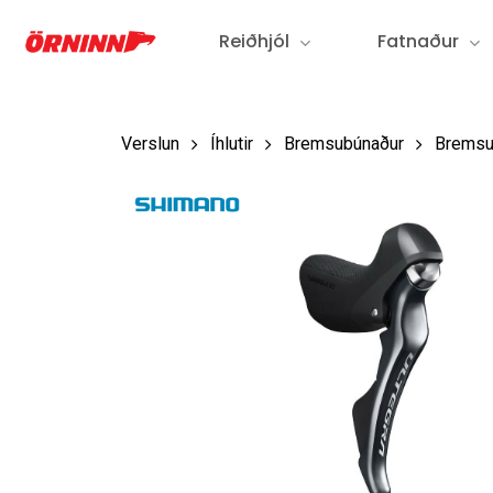
Fara
Reiðhjól
Fatnaður
í
aðalefni
Verslun
Íhlutir
Bremsubúnaður
Bremsu