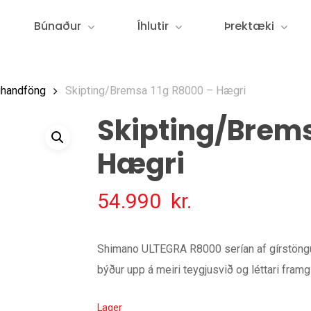
Búnaður
Íhlutir
Þrektæki
handföng
Skipting/Bremsa 11g R8000 – Hægri
Skipting/Brems
Hægri
54.990
kr.
Shimano ULTEGRA R8000 serían af gírstöngu
býður upp á meiri teygjusvið og léttari framgí
Lager