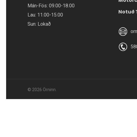
Mótor
Mán-Fös: 09.00-18.00
Notuð 
Lau: 11.00-15.00
Sun: Lokað
or
58
© 2026 Örninn.