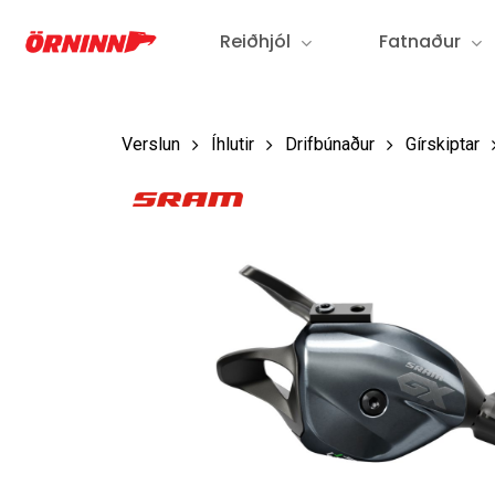
Fara
Reiðhjól
Fatnaður
í
aðalefni
Verslun
Íhlutir
Drifbúnaður
Gírskiptar