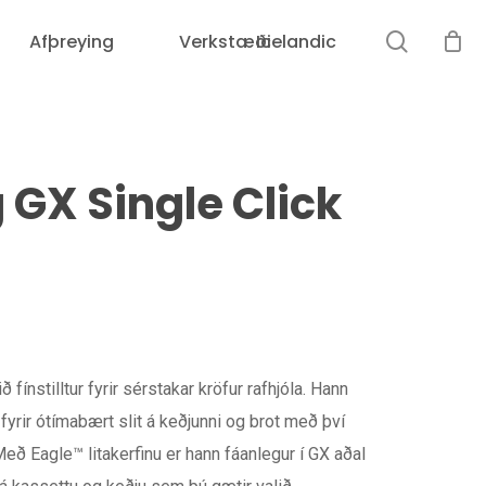
leit
Afþreying
Verkstæði
Icelandic
g GX Single Click
 fínstilltur fyrir sérstakar kröfur rafhjóla. Hann
g fyrir ótímabært slit á keðjunni og brot með því
eð Eagle™ litakerfinu er hann fáanlegur í GX aðal