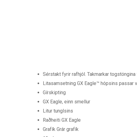
Sérstakt fyrir rafhjól. Takmarkar togstöngina v
Litasamsetning GX Eagle™ hópsins passar við 
Gírskipting
GX Eagle, einn smellur
Litur tunglsins
Raðheiti GX Eagle
Grafík Grár grafík