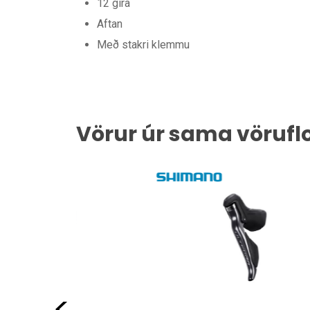
12 gíra
Aftan
Með stakri klemmu
Vörur úr sama vörufl