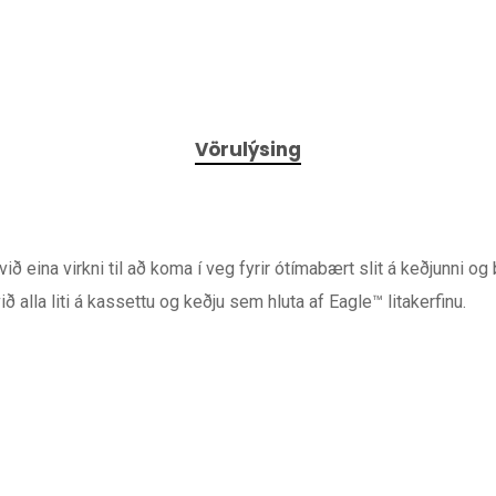
Vörulýsing
ið eina virkni til að koma í veg fyrir ótímabært slit á keðjunni og 
alla liti á kassettu og keðju sem hluta af Eagle™ litakerfinu.