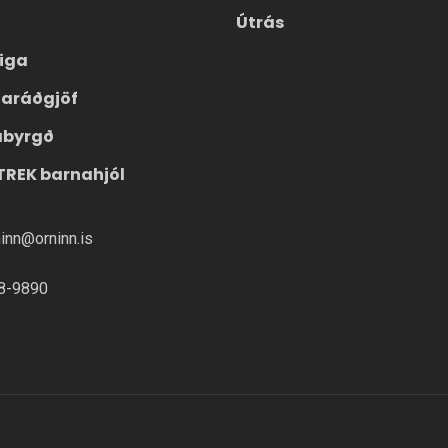
Útrás
eiga
laráðgjöf
ábyrgð
TREK barnahjól
ninn@orninn.is
8-9890