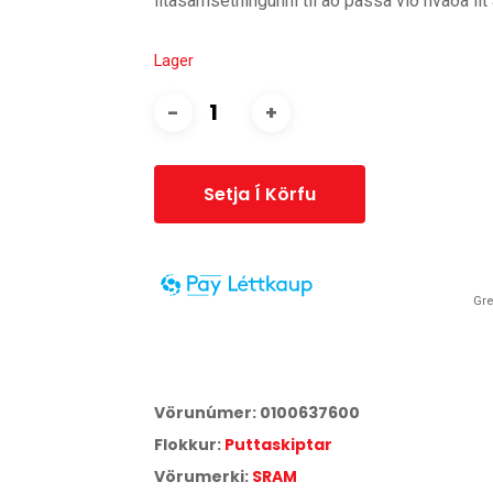
litasamsetningunni til að passa við hvaða lit
Lager
Setja Í Körfu
Gre
14 daga greiðslufrestur er í boði fyrir þessa vöru.
Smelltu hér
til að skoða verðskrá Síminn Pay.
Vörunúmer:
0100637600
Flokkur:
Puttaskiptar
Vörumerki:
SRAM