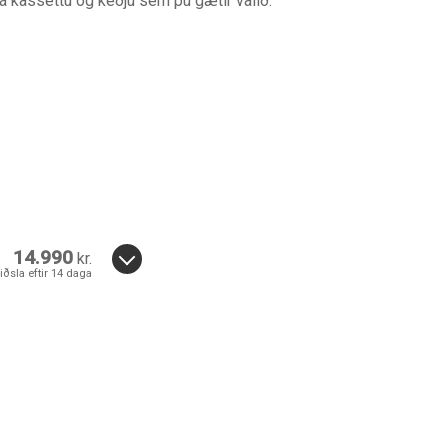
 á kassettu og keðju sem þú gætir valið.
Loka
leit
14.990
kr.
iðsla eftir 14 daga