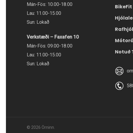
Mán-Fös: 10.00-18.00
BikeFit
Lau: 11.00-15.00
Hjólal
Sun: Lokað
Rafhjó
Verkstæði – Faxafen 10
Mótor
Mán-Fös: 09.00-18.00
Notuð 
Lau: 11.00-15.00
Sun: Lokað
or
58
© 2026 Örninn.