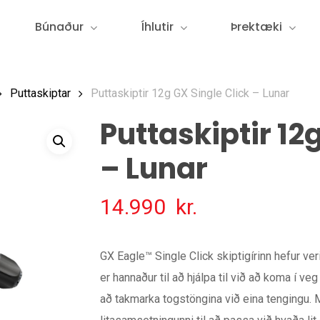
Búnaður
Íhlutir
Þrektæki
Puttaskiptar
Puttaskiptir 12g GX Single Click – Lunar
Puttaskiptir 12
– Lunar
14.990
kr.
GX Eagle™ Single Click skiptigírinn hefur verið
er hannaður til að hjálpa til við að koma í ve
að takmarka togstöngina við eina tengingu. M