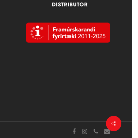
Deila
Facebook
Instagram
sími
tölvupóstur