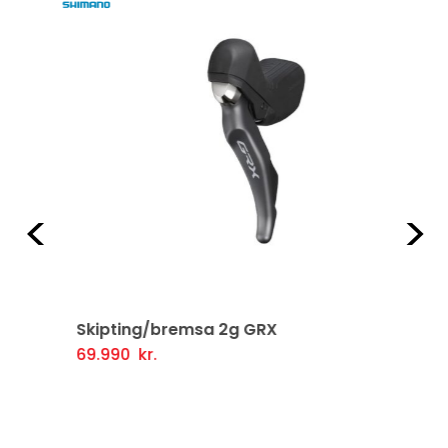
Fyrri
Næ
Skipting/bremsa 2g GRX
69.990
kr.
Setja Í Körfu