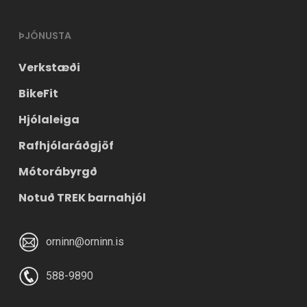
ÞJÓNUSTA
Verkstæði
BikeFit
Hjólaleiga
Rafhjólaráðgjöf
Mótorábyrgð
Notuð TREK barnahjól
orninn@orninn.is
588-9890