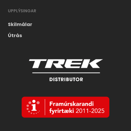
UPPLÝSINGAR
Skilmálar
Útrás