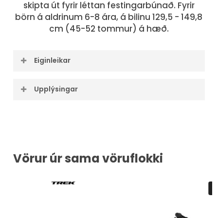
skipta út fyrir léttan festingarbúnað. Fyrir
börn á aldrinum 6-8 ára, á bilinu 129,5 - 149,8
cm (45-52 tommur) á hæð.
Eiginleikar
Upplýsingar
Rammasett
Rammi
Innbyggt handfang
Alpha Silver Aluminum, 20″ barnarammi
Falið handfang undir hnakknum hjálpar þér að
Vörur úr sama vöruflokki
Gaffall
leiðbeina barninu þínu á meðan það lærir að hjóla.
Stálgaffall fyrir börn
Hjól
UPPSELT
Miðstöð að framan