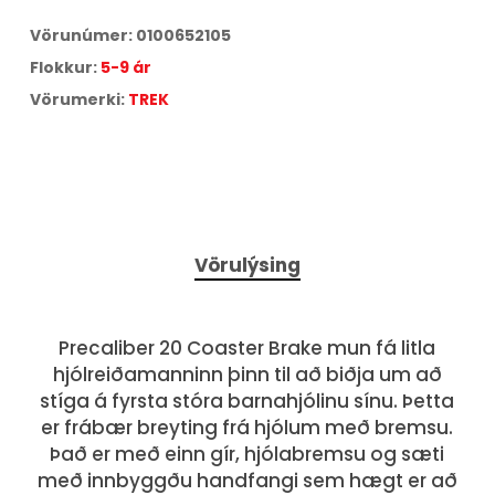
Miðað við
18
greiðslur á
17,25
% vöxtum.
Vörunúmer:
0100652105
Aðeins
3,1
% lántökugjald og
495
kr. færslugjald á mánuði.
Flokkur:
5-9 ár
Árleg hlutfallstala kostnaður:
42,75
%.
Heildarkostnaður:
91.046
kr.
Vörumerki:
TREK
Vörulýsing
Precaliber 20 Coaster Brake mun fá litla
hjólreiðamanninn þinn til að biðja um að
stíga á fyrsta stóra barnahjólinu sínu. Þetta
er frábær breyting frá hjólum með bremsu.
Það er með einn gír, hjólabremsu og sæti
með innbyggðu handfangi sem hægt er að