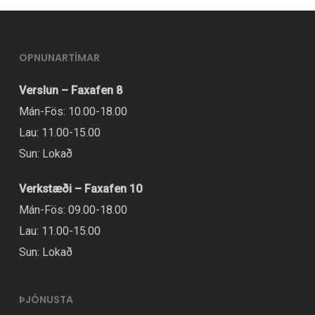
Neðri festing
Ferkantaður keilulaga, 68 mm, innsiglaður rörlykill
OPNUNARTÍMAR
Keðja
HV410, 1/2×1/8
Verslun – Faxafen 8
Pedal
Mán-Fös: 10.00-18.00
Barnagervihnöttur, þráður 16. september
Lau: 11.00-15.00
Hámarksstærð keðjuhringja
Sun: Lokað
1x: 30T
Íhlutir
Verkstæði – Faxafen 10
Mán-Fös: 09.00-18.00
Söðull
Lau: 11.00-15.00
Bólstraður, samþættur sætisstöng fyrir börn með
Sun: Lokað
handfangi
Stýri
Barnastál, 25,4 mm klemma, 40 mm hækkun, 560
ÞJÓNUSTA