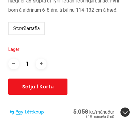
hægt er að skipta út fyrir léttan festingarbúnað. Fyrir
börn á aldrinum 6-8 ára, á bilinu 114-132 cm á hæð.
Stærðartafla
Lager
Setja Í Körfu
5.058
kr./mánuður
(
18
mánaða tími)
3
6
12
18
24
36
18
mánuðir.
ára