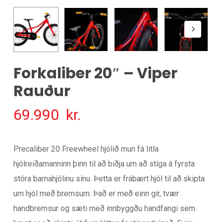
Forkaliber 20″ – Viper
Rauður
69.990
kr.
Precaliber 20 Freewheel hjólið mun fá litla
hjólreiðamanninn þinn til að biðja um að stíga á fyrsta
stóra barnahjólinu sínu. Þetta er frábært hjól til að skipta
um hjól með bremsum. Það er með einn gír, tvær
handbremsur og sæti með innbyggðu handfangi sem