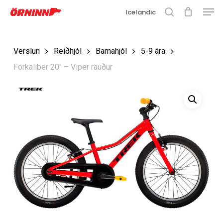
Matse
Fara
Icelandic
í
leit
Loka
aðalefni
valmyn
Loka
Verslun
Reiðhjól
Barnahjól
5-9 ára
leit
Forkaliber 20″ – Viper rauður